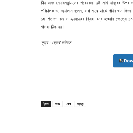
চীন এবং নেদারল্যান্ডসের গবেষকরা দুই লাখ মানুষের উপর
পরিচালক ড. অ্যালান বলেন, যারা মাঝে মাঝে পনির খান কিংবা
১৪ শতাংশ কম ও হৃদযন্ত্রের ক্রিয়া বন্ধ হওয়ার ক্ষেত্রে
খাওয়া ঠিক নয়।
সূত্র : হেলথ ডটকম
Dow
ট্যাগ
খাবার
রোগ
স্বাস্থ্য
Champ