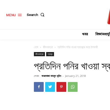
Search
MENU
খবর
বিজ্ঞানপ্রযুক
হোম
জীবনযাত্রা
প্রতিদিন পনির খাওয়া স্বাস্থ্যের জন্য উপকারী
জীবনযাত্রা
স্বাস্থ্য
প্রতিদিন পনির খাওয়া স্ব
লেখক :
বদরুদ্দোজা মাহমুদ তুহিন
-
January 21, 2018