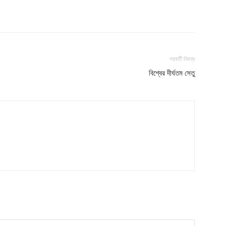
My account
Download PhotoCard
পরবর্তী নিবন্ধ
বিশ্বের দীর্ঘতম সেতু