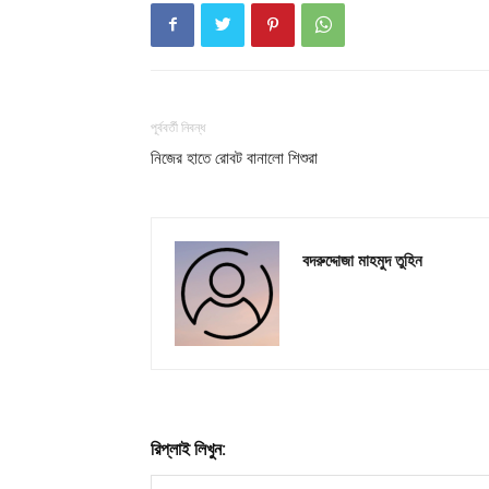
পূর্ববর্তী নিবন্ধ
নিজের হাতে রোবট বানালো শিশুরা
বদরুদ্দোজা মাহমুদ তুহিন
রিপ্লাই লিখুন: