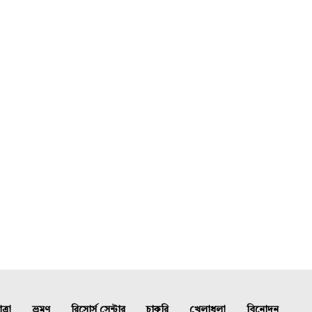
্রা
ভ্রমণ
রিসোর্স সেন্টার
চাকরি
খেলাধুলা
বিনোদন