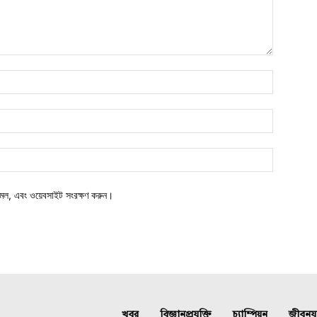
মেল, এবং ওয়েবসাইট সংরক্ষণ করুন।
খবর
বিজ্ঞানপ্রযুক্তি
চ্যাম্পিয়ন
জীবনযাত