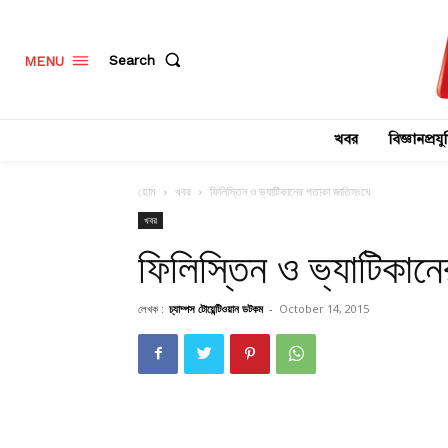
Search
MENU
খবর
বিজ্ঞানপ্রযুক
হোম
খবর
ফিলিস্তিন ও ভ্যাটিকানের পতাকা জাতিসংঘে
খবর
ফিলিস্তিন ও ভ্যাটিকান
লেখক :
চ্যাম্পস টোয়েন্টিওয়ান ডটকম
-
October 14, 2015