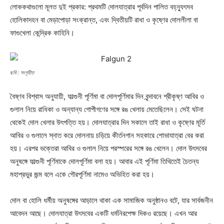
লোককথাগুলো মূলত দুই প্রকার: প্রথমটি দোলযাত্রার পূর্বদিন পালিত বহ্ন্যুৎসব
হোলিকাদহন বা মেড়াপোড়া সংক্রান্ত, এবং দ্বিতীয়টি রাধা ও কৃষ্ণের দোললীলা বা
ফাগুখেলা কেন্দ্রিক কাহিনি।
ছবি : সংগৃহীত
বৈষ্ণব বিশ্বাস অনুযায়ী, ফাল্গুনী পূর্ণিমা বা দোলপূর্ণিমার দিন বৃন্দাবনে শ্রীকৃষ্ণ আবির ও
গুলাল নিয়ে রাধিকা ও অন্যান্য গোপীগণের সঙ্গে রঙ খেলায় মেতেছিলেন। সেই ঘটনা
থেকেই দোল খেলার উৎপত্তি হয়। দোলযাত্রার দিন সকালে তাই রাধা ও কৃষ্ণের মূর্তি
আবির ও গুলালে স্নাত করে দোলনায় চড়িয়ে কীর্তনগান সহকারে শোভাযাত্রা বের করা
হয়। এরপর ভক্তেরা আবির ও গুলাল নিয়ে পরস্পরের সঙ্গে রঙ খেলেন। দোল উৎসবের
অনুষঙ্গে ফাল্গুনী পূর্ণিমাকে দোলপূর্ণিমা বলা হয়। আবার এই পূর্ণিমা তিথিতেই চৈতন্য
মহাপ্রভুর জন্ম বলে একে গৌরপূর্ণিমা নামেও অভিহিত করা হয়।
দোল বা হোলি ধর্মীয় অনুষঙ্গের আড়ালে থাকা এক সামাজিক অনুষ্ঠানও বটে, যার সার্বজনীন
আবেদন আছে। দোলযাত্রা উৎসবের একটি ধর্মনিরপেক্ষ দিকও রয়েছে। এখন আর