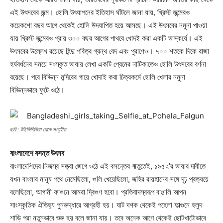
এই উৎসবের জন্ম। হোলি উৎযাপনের ইতিহাস ঘাঁটলে জানা যায়, খ্রিস্ট জন্মেরও
কয়েকশো বছর আগে থেকেই হোলি উদযাপিত হয়ে আসছে। এই উৎসবের নমুনা পাওয়া
যায় খ্রিস্ট জন্মেরও প্রায় ৩০০ বছর আগের পাথরে খোদই করা একটি ভাস্কর্যে। এই
উৎসবের উল্লেখ রয়েছে হিন্দু পবিত্র গ্রন্থ বেদ এবং পুরাণেও। ৭০০ শতকে দিকে রাজা
হর্ষবর্ধনের সময়ে সংস্কৃত ভাষায় লেখা একটি প্রেমের নাটিকাতেও হোলি উৎসবের বর্ণনা
Champs21
রয়েছে। পরে বিভিন্ন মন্দিরের গায়ে খোদাই করা চিত্রকর্মে হোলি খেলার নমুনা
বিভিন্নভাবে ফুটে ওঠে।
ছবি : উইকিপিডিয়া থেকে সংগৃহীত
Company
বাংলাদেশে বসন্ত উৎসব
বাংলাদেশিদের নিজস্ব সত্ত্বা জেগে ওঠে এই বসন্তের ঋতুতেই, ১৯৫২’র ভাষার দাবীতে
About
যখন বাংলার মানুষ পথে নেমেছিলো, গুলি খেয়েছিলো, জহির রায়হানের সঙ্গে দৃঢ় প্রত্যয়ে
Contact us
বলেছিলো, আগামী ফাগুনে আমরা দ্বিগুণ হবো। প্রতিবাদস্বরূপ বাঙালি আপন
Subscription Plans
সাংস্কৃতিক ঐতিহ্য পুনরুদ্ধারে আগ্রহী হয়। ষাট দশক থেকেই পহেলা ফাল্গুনে হলুদ
My account
শাড়ি পরা নতুনভাবে শুরু হয় বলে জানা যায়। তবে অনেক আগে থেকেই ছোটখাটোভাবে