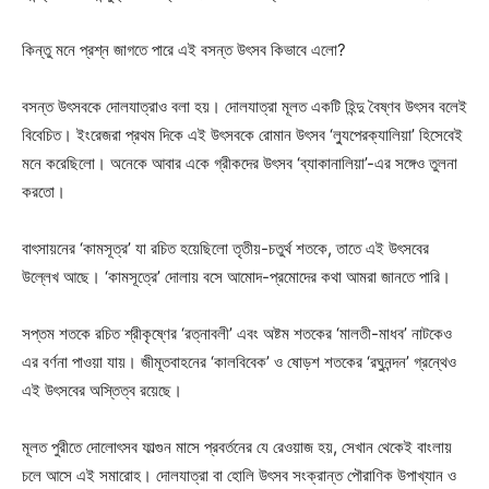
কিন্তু মনে প্রশ্ন জাগতে পারে এই বসন্ত উৎসব কিভাবে এলো?
বসন্ত উৎসবকে দোলযাত্রাও বলা হয়। দোলযাত্রা মূলত একটি হিন্দু বৈষ্ণব উৎসব বলেই
বিবেচিত। ইংরেজরা প্রথম দিকে এই উৎসবকে রোমান উৎসব ‘ল্যুপেরক্যালিয়া’ হিসেবেই
মনে করেছিলো। অনেকে আবার একে গ্রীকদের উৎসব ‘ব্যাকানালিয়া’-এর সঙ্গেও তুলনা
করতো।
বাৎসায়নের ‘কামসূত্র’ যা রচিত হয়েছিলো তৃতীয়-চতুর্থ শতকে, তাতে এই উৎসবের
উল্লেখ আছে। ‘কামসূত্রে’ দোলায় বসে আমোদ-প্রমোদের কথা আমরা জানতে পারি।
সপ্তম শতকে রচিত শ্রীকৃষ্ণের ‘রত্নাবলী’ এবং অষ্টম শতকের ‘মালতী-মাধব’ নাটকেও
এর বর্ণনা পাওয়া যায়। জীমূতবাহনের ‘কালবিবেক’ ও ষোড়শ শতকের ‘রঘুনন্দন’ গ্রন্থেও
এই উৎসবের অস্তিত্ব রয়েছে।
মূলত পুরীতে দোলোৎসব ফাল্গুন মাসে প্রবর্তনের যে রেওয়াজ হয়, সেখান থেকেই বাংলায়
চলে আসে এই সমারোহ। দোলযাত্রা বা হোলি উৎসব সংক্রান্ত পৌরাণিক উপাখ্যান ও