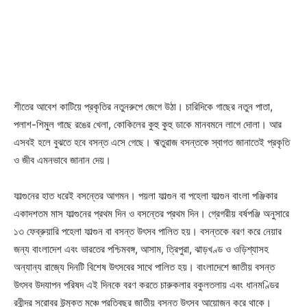
শীতের আবেশ কাটিয়ে প্রকৃতির নতুনরুপে জেগে উঠা। চারিদিকে গাছের নতুন পাতা,
পলাশ-শিমুল গাছে রঙের খেলা, কোকিলের কুহু কুহু ডাকে মানবমনে লাগে দোলা। আর
এসবই হলে বুঝতে হবে বসন্ত এসে গেছে। ঋতুরাজ বসন্তকে স্বাগত জানাতেই প্রকৃতি
ও জীব এমনভাবে জানান দেয়।
ফাল্গুনের হাত ধরেই বসন্তের আগমন। পয়লা ফাল্গুন বা পহেলা ফাল্গুন বাংলা পঞ্জিকার
একাদশতম মাস ফাল্গুনের প্রথম দিন ও বসন্তের প্রথম দিন। গ্রেগরীয় বর্ষপঞ্জি অনুসারে
১৩ ফেব্রুয়ারি পহেলা ফাল্গুন বা বসন্ত উৎসব পালিত হয়। বসন্তকে বরণ করে নেয়ার
জন্য বাংলাদেশ এবং ভারতের পশ্চিমবঙ্গ, আসাম, ত্রিপুরা, ঝাড়খণ্ড ও ওড়িশ্যাসহ
অন্যান্য রাজ্যে দিনটি বিশেষ উৎসবের সাথে পালিত হয়। বাংলাদেশে জাতীয় বসন্ত
উৎসব উদযাপন পরিষদ এই দিনকে বরণ করতে চারুকলার বকুলতলায় এবং ধানমণ্ডির
রবীন্দ্র সরোবর উন্মুক্ত মঞ্চে প্রতিবছর জাতীয় বসন্ত উৎসব আয়োজন করে থাকে।