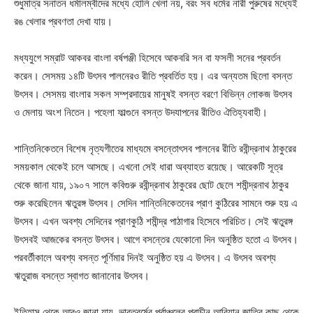
শুধুমাত্র সনাতন ধর্মালম্বীদের মধ্যে হোলি খেলা নয়, বরং সব ধর্মের নারী পুরুষের মধ্যেই
রঙ খেলার প্রবণতা দেখা যায়।
মধ্যযুগে সম্রাট আকবর বাংলা বর্ষপঞ্জী হিসেবে আকবরি সন বা ফসলী সনের প্রবর্তন
করেন। সেসময় ১৪টি উৎসব পালনেরও রীতি প্রবর্তিত হয়। এর অন্যতম ছিলো বসন্ত
উৎসব। সেসময় বাংলার সকল সম্প্রদায়ের মানুষই বসন্ত বরণে বিভিন্ন লোকজ উৎসব
ও মেলায় অংশ নিতেন। পহেলা ফাল্গুনে বসন্ত উদযাপনের রীতিও ঐতিহ্যবাহী।
শান্তিনিকেতনে বিশেষ নৃত্যগীতের মাধ্যমে বসন্তোৎসব পালনের রীতি রবীন্দ্রনাথ ঠাকুরের
সময়কাল থেকেই চলে আসছে। এখনো সেই ধারা অব্যাহত রয়েছে। আরেকটি সূত্র
থেকে জানা যায়, ১৯০৭ সালে কবিগুরু রবীন্দ্রনাথ ঠাকুরের ছোট ছেলে শমীন্দ্রনাথ ঠাকুর
শুরু করেছিলেন ঋতুরঙ্গ উৎসব। সেদিন শান্তিনিকেতনের প্রাণ কুঠিরের সামনে শুরু হয় এ
উৎসব। এখন অবশ্য সেদিনের প্রাণকুঠি শমীন্দ্র পাঠাগার হিসেবে পরিচিত। সেই ঋতুরঙ্গ
উৎসবই আজকের বসন্ত উৎসব। আগে বসন্তের যেকোনো দিন অনুষ্ঠিত হতো এ উৎসব।
পরবর্তীকালে অবশ্য বসন্ত পূর্ণিমার দিনই অনুষ্ঠিত হয় এ উৎসব। এ উৎসব অবশ্য
ঋতুরাজ বসন্তে স্বাগত জানানোর উৎসব।
ইতিহাস থেকে আরও জানা যায়, ভারতবর্ষের পূর্বাঞ্চলের প্রাচীন আরিয়ান জাতির কাছ থেকে