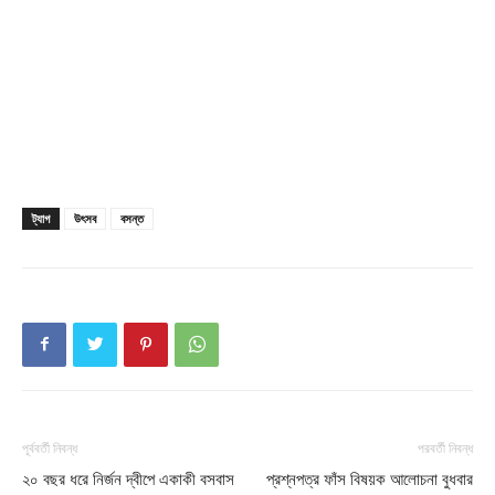
ট্যাগ
উৎসব
বসন্ত
পূর্ববর্তী নিবন্ধ
পরবর্তী নিবন্ধ
২০ বছর ধরে নির্জন দ্বীপে একাকী বসবাস
প্রশ্নপত্র ফাঁস বিষয়ক আলোচনা বুধবার