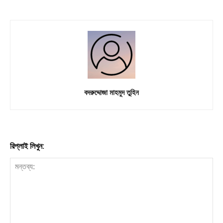
বদরুদ্দোজা মাহমুদ তুহিন
রিপ্লাই লিখুন: