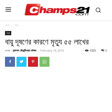
হোম
খবর
খবর
বায়ু দূষণের কারণে মৃত্যু ৫৫ লাখের
লেখক :
চ্যাম্পস টোয়েন্টিওয়ান ডটকম
-
February 16, 2016
1525
0