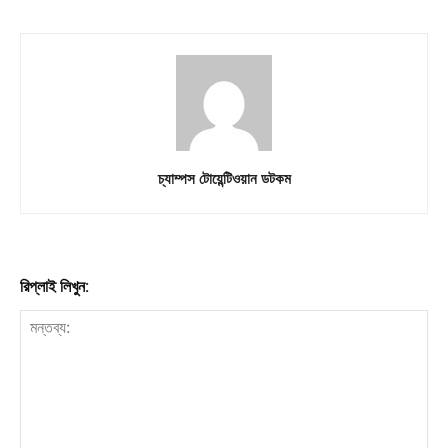
চ্যাম্পস টোয়েন্টিওয়ান ডটকম
রিপ্লাই লিখুন: