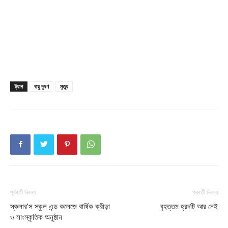
Company
About
Contact us
ট্যাগ
বায়ু দূষণ
মৃত্যু
Subscription Plans
My account
Download PhotoCard
পূর্ববর্তী নিবন্ধ
পরবর্তী নিবন্ধ
স্কলার’স স্কুল এন্ড কলেজে বার্ষিক ক্রীড়া
বৃহত্তম হ্রদটি আর নেই
ও সাংস্কৃতিক অনুষ্ঠান