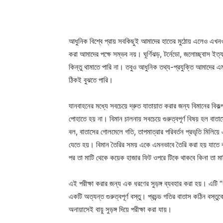
আধুনিক বিশ্বে প্রায় সবকিছুই আমাদের হাতের মুঠোয় এলেও এখনও 
করা আমাদের পক্ষে সম্ভব নয়। ঘূর্ণিঝড়, টর্নেডো, জলোচ্ছ্বাস ইত্য
কিন্তু থামাতে পারি না। তবুও আধুনিক তথ্য-প্রযুক্তি আমাদের এ
ঠিকই বুঝতে পারি।
যানবাহনের মধ্যে সবচেয়ে দ্রুত যাতায়াত করার জন্য বিমানের বিকল
পোহাতে হয় না। বিমান চালনায় সবচেয়ে গুরুত্বপূর্ণ বিষয় হল বা
বল, বাতাসের গোলমেলে গতি, তাপমাত্রার পরিবর্তন প্রভৃতি মিলি
যেতে হয়। বিমান তৈরির সময় একে এমনভাবে তৈরি করা হয় যাতে বা
পর তা মাটি থেকে কয়েক হাজার ফিট ওপরে টিকে থাকবে কিনা তা মাট
এই পরীক্ষা করার জন্য এক ধরণের সুড়ঙ্গ ব্যবহার করা হয়। এটি “বা
একটি অত্যন্ত গুরুত্বপূর্ণ বস্তু। প্রচন্ড গতির বাতাস কঠিন বস্
অনায়াসেই বায়ু সুড়ঙ্গ দিয়ে পরীক্ষা করা যায়।