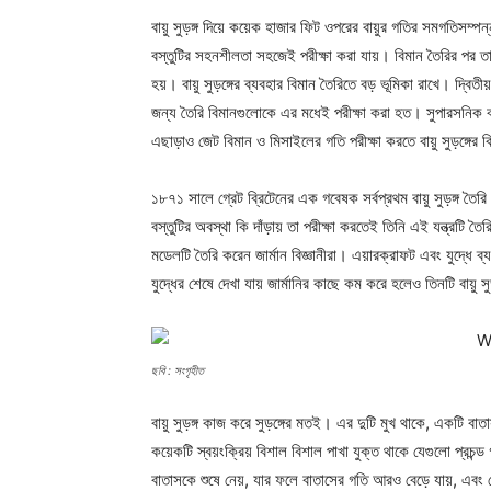
বায়ু সুড়ঙ্গ দিয়ে কয়েক হাজার ফিট ওপরের বায়ুর গতির সমগতিসম্পন
বস্তুটির সহনশীলতা সহজেই পরীক্ষা করা যায়। বিমান তৈরির পর তা এ
হয়। বায়ু সুড়ঙ্গের ব্যবহার বিমান তৈরিতে বড় ভূমিকা রাখে। দ্বিতী
জন্য তৈরি বিমানগুলোকে এর মধেই পরীক্ষা করা হত। সুপারসনিক বা 
এছাড়াও জেট বিমান ও মিসাইলের গতি পরীক্ষা করতে বায়ু সুড়ঙ্গের ব
১৮৭১ সালে গ্রেট ব্রিটেনের এক গবেষক সর্বপ্রথম বায়ু সুড়ঙ্গ তৈ
বস্তুটির অবস্থা কি দাঁড়ায় তা পরীক্ষা করতেই তিনি এই যন্ত্রটি ত
মডেলটি তৈরি করেন জার্মান বিজ্ঞানীরা। এয়ারক্রাফট এবং যুদ্ধে ব
যুদ্ধের শেষে দেখা যায় জার্মানির কাছে কম করে হলেও তিনটি বায়ু 
ছবি : সংগৃহীত
বায়ু সুড়ঙ্গ কাজ করে সুড়ঙ্গের মতই। এর দুটি মুখ থাকে, একটি বা
কয়েকটি স্বয়ংক্রিয় বিশাল বিশাল পাখা যুক্ত থাকে যেগুলো প্রচন
বাতাসকে শুষে নেয়, যার ফলে বাতাসের গতি আরও বেড়ে যায়, এবং ভ