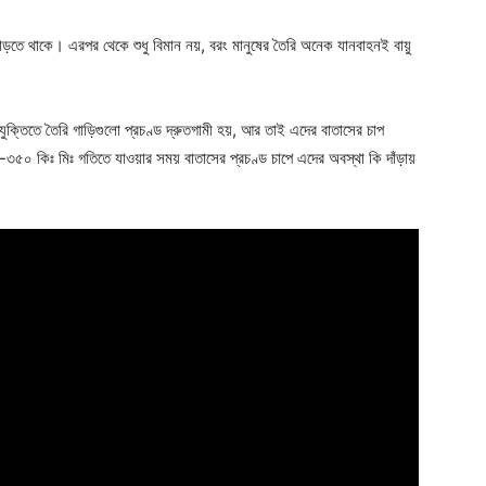
িন বাড়তে থাকে। এরপর থেকে শুধু বিমান নয়, বরং মানুষের তৈরি অনেক যানবাহনই বায়ু
যুক্তিতে তৈরি গাড়িগুলো প্রচণ্ড দ্রুতগামী হয়, আর তাই এদের বাতাসের চাপ
৩৫০ কিঃ মিঃ গতিতে যাওয়ার সময় বাতাসের প্রচণ্ড চাপে এদের অবস্থা কি দাঁড়ায়
Company
s21
About
Contact us