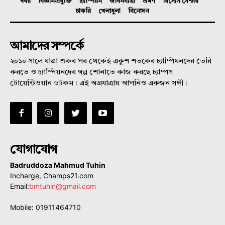
খবর
বিজ্ঞানপ্রযুক্তি
চ্যাম্পিয়ন
জীবনযাত্রা
ভ্রমণ
রিসোর্স সেন্টার
চাকরি
খেলাধুলা
বিনোদন
আমাদের সম্পর্কে
২০১০ সালে যাত্রা শুরুর পর থেকেই একুশ শতকের চ্যাম্পিয়নদের তৈরি
করতে ও চ্যাম্পিয়নদের গল্প শোনাতে কাজ করছে চ্যাম্পস
টোয়েন্টিওয়ান ডটকম। এই অগ্রযাত্রায় আপনিও একজন সঙ্গী।
যোগাযোগ
Badruddoza Mahmud Tuhin
Incharge, Champs21.com
Email:
bmtuhin@gmail.com
Mobile: 01911464710