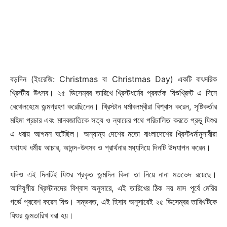
বড়দিন (ইংরেজি: Christmas বা Christmas Day) একটি বাৎসরিক
খ্রিস্টীয় উৎসব। ২৫ ডিসেম্বর তারিখে খ্রিস্টধর্মের প্রবর্তক যিশুখ্রিস্ট এ দিনে
বেথেলহেমে জন্মগ্রহণ করেছিলেন। খ্রিস্টান ধর্মাবলম্বীরা বিশ্বাস করেন, সৃষ্টিকর্তার
মহিমা প্রচার এবং মানবজাতিকে সত্য ও ন্যায়ের পথে পরিচালিত করতে প্রভু যিশুর
এ ধরায় আগমন ঘটেছিল। অন্যান্য দেশের মতো বাংলাদেশের খ্রিস্টধর্মানুসারীরা
যথাযথ ধর্মীয় আচার, আনন্দ-উৎসব ও প্রার্থনার মধ্যদিয়ে দিনটি উদযাপন করেন।
যদিও এই দিনটিই যিশুর প্রকৃত জন্মদিন কিনা তা নিয়ে নানা মতভেদ রয়েছে।
আদিযুগীয় খ্রিস্টানদের বিশ্বাস অনুসারে, এই তারিখের ঠিক নয় মাস পূর্বে মেরির
গর্ভে প্রবেশ করেন যিশু। সম্ভবত, এই হিসাব অনুসারেই ২৫ ডিসেম্বর তারিখটিকে
যিশুর জন্মতারিখ ধরা হয়।