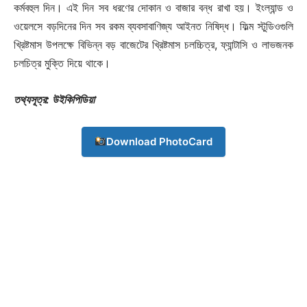
কর্মবহুল দিন। এই দিন সব ধরণের দোকান ও বাজার বন্ধ রাখা হয়। ইংল্যান্ড ও
ওয়েলসে বড়দিনের দিন সব রকম ব্যবসাবাণিজ্য আইনত নিষিদ্ধ। ফিল্ম স্টুডিওগুলি
খ্রিষ্টমাস উপলক্ষে বিভিন্ন বড় বাজেটের খ্রিষ্টমাস চলচ্চিত্র, ফ্যান্টাসি ও লাভজনক
চলচিত্র মুক্তি দিয়ে থাকে।
তথ্যসূত্র: উইকিপিডিয়া
Download PhotoCard
Champs21