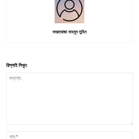
বদরুদ্দোজা মাহমুদ তুহিন
রিপ্লাই লিখুন: