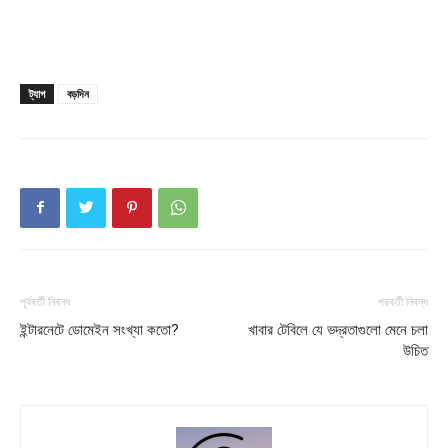
Company
About
ট্যাগ
বড়দিন
Contact us
Subscription Plans
My account
Download PhotoCard
পূর্ববর্তী নিবন্ধ
পরবর্তী নিবন্ধ
ইন্টারনেটে ডোমেইন সংখ্যা কতো?
খাবার টেবিলে যে ভদ্রতাগুলো মেনে চলা
উচিত