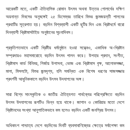
আরেকটি মতে, একটি ঐতিহাসিক রোমান উৎসব অথবা উত্তর গোলার্ধের দক্ষিণ
অয়নান্ত দিবসের অনুষঙ্গেই ২৫ ডিসেম্বর তারিখে যিশুর জন্মজয়ন্তী পালনের
প্রথাটির সূত্রপাত হয়। বড়দিন বিশ্বব্যাপী একটি ছুটির দিন এবং খ্রিষ্টধর্মে বারো
দিনব্যাপী খ্রিষ্টমাসটাইড অনুষ্ঠানের সূচনাদিবস।
প্রকৃতিগতভাবে একটি খ্রিষ্টীয় ধর্মানুষ্ঠান হওয়া সত্ত্বেও, একাধিক অ-খ্রিষ্টান
সম্প্রদায়ও মহাসমারোহে বড়দিন উৎসব পালন করে। উপহার প্রদান, সংগীত,
খ্রিষ্টমাস কার্ড বিনিময়, গির্জায় উপাসনা, ভোজ এবং খ্রিষ্টমাস বৃক্ষ, আলোকসজ্জা,
মালা, মিসলটো, যিশুর জন্মদৃশ্য, হলি সমন্বিত এক বিশেষ ধরণের সাজসজ্জার
প্রদর্শনী আধুনিককালে বড়দিন উৎসব উদযাপনের অঙ্গ।
সারা বিশ্বে সাংস্কৃতিক ও জাতীয় ঐতিহ্যগত পার্থক্যের পরিপ্রেক্ষিতে বড়দিন
উৎসব উদযাপনের রূপটিও ভিন্ন হয়ে থাকে। জাপান ও কোরিয়ার মতো দেশে
খ্রিষ্টানদের সংখ্যা আনুপাতিকভাবে কম হলেও বড়দিন একটি জনপ্রিয় উৎসব।
অধিকাংশ পাশ্চাত্য দেশে বড়দিনের দিনটি ব্যবসাবাণিজ্যের ক্ষেত্রে সর্বাপেক্ষা কম