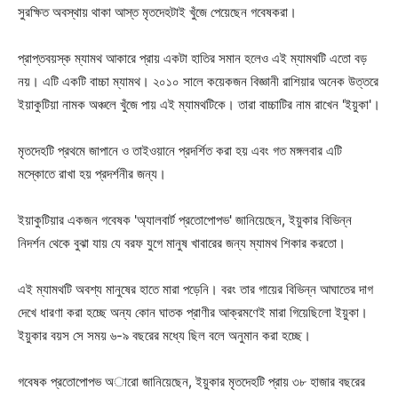
সুরক্ষিত অবস্থায় থাকা আস্ত মৃতদেহটাই খুঁজে পেয়েছেন গবেষকরা।
প্রাপ্তবয়স্ক ম্যামথ আকারে প্রায় একটা হাতির সমান হলেও এই ম্যামথটি এতো বড়
নয়। এটি একটি বাচ্চা ম্যামথ। ২০১০ সালে কয়েকজন বিজ্ঞানী রাশিয়ার অনেক উত্তরে
ইয়াকুটিয়া নামক অঞ্চলে খুঁজে পায় এই ম্যামথটিকে। তারা বাচ্চাটির নাম রাখেন 'ইয়ুকা'।
মৃতদেহটি প্রথমে জাপানে ও তাইওয়ানে প্রদর্শিত করা হয় এবং গত মঙ্গলবার এটি
মস্কোতে রাখা হয় প্রদর্শনীর জন্য।
ইয়াকুটিয়ার একজন গবেষক 'অ্যালবার্ট প্রতোপোপভ' জানিয়েছেন, ইয়ুকার বিভিন্ন
নিদর্শন থেকে বুঝা যায় যে বরফ যুগে মানুষ খাবারের জন্য ম্যামথ শিকার করতো।
এই ম্যামথটি অবশ্য মানুষের হাতে মারা পড়েনি। বরং তার গায়ের বিভিন্ন আঘাতের দাগ
দেখে ধারণা করা হচ্ছে অন্য কোন ঘাতক প্রাণীর আক্রমণেই মারা গিয়েছিলো ইয়ুকা।
ইয়ুকার বয়স সে সময় ৬-৯ বছরের মধ্যে ছিল বলে অনুমান করা হচ্ছে।
গবেষক প্রতোপোপভ অারো জানিয়েছেন, ইয়ুকার মৃতদেহটি প্রায় ৩৮ হাজার বছরের