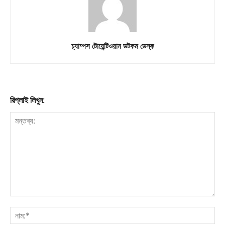
চ্যাম্পস টোয়েন্টিওয়ান ডটকম ডেস্ক
রিপ্লাই লিখুন: