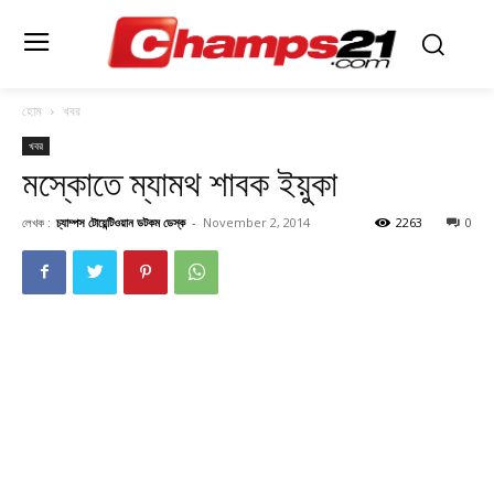
হোম
খবর
খবর
মস্কোতে ম্যামথ শাবক ইয়ুকা
লেখক :
চ্যাম্পস টোয়েন্টিওয়ান ডটকম ডেস্ক
-
November 2, 2014
2263
0