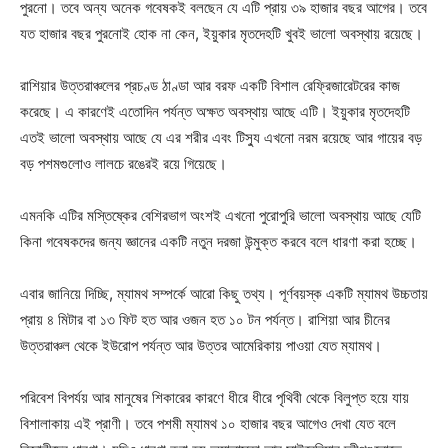
পুরনো। তবে অন্য অনেক গবেষকই বলছেন যে এটি প্রায় ৩৯ হাজার বছর আগের। তবে
যত হাজার বছর পুরনোই হোক না কেন, ইয়ুকার মৃতদেহটি খুবই ভালো অবস্থায় রয়েছে।
রাশিয়ার উত্তরাঞ্চলের প্রচণ্ড ঠাণ্ডা আর বরফ একটি বিশাল রেফ্রিজারেটরের কাজ
করেছে। এ কারণেই এতোদিন পর্যন্ত অক্ষত অবস্থায় আছে এটি। ইয়ুকার মৃতদেহটি
এতই ভালো অবস্থায় আছে যে এর শরীর এবং টিস্যু এখনো নরম রয়েছে আর গায়ের বড়
বড় পশমগুলোও লালচে রঙেরই রয়ে গিয়েছে।
এমনকি এটির মস্তিষ্কের বেশিরভাগ অংশই এখনো পুরোপুরি ভালো অবস্থায় আছে যেটি
কিনা গবেষকদের জন্য জ্ঞানের একটি নতুন দরজা উন্মুক্ত করবে বলে ধারণা করা হচ্ছে।
এবার জানিয়ে দিচ্ছি, ম্যামথ সম্পর্কে আরো কিছু তথ্য। পূর্ণবয়স্ক একটি ম্যামথ উচ্চতায়
প্রায় ৪ মিটার বা ১৩ ফিট হত আর ওজন হত ১০ টন পর্যন্ত। রাশিয়া আর চীনের
উত্তরাঞ্চল থেকে ইউরোপ পর্যন্ত আর উত্তর আমেরিকায় পাওয়া যেত ম্যামথ।
পরিবেশ বিপর্যয় আর মানুষের শিকারের কারণে ধীরে ধীরে পৃথিবী থেকে বিলুপ্ত হয়ে যায়
বিশালাকায় এই প্রাণী। তবে পশমী ম্যামথ ১০ হাজার বছর আগেও দেখা যেত বলে