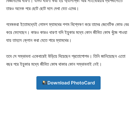
বিজ্ঞানীদের ধারণা। যদিও ধারণা করা হয় অ্যালাস্কা আর সাইবেরিয়ার দ্বীপগুলোতে
তারও অনেক পরে ছোট ছোট দলে দেখা যেত এদের।
গবেষকরা ইতোমধ্যেই লােমশ ম্যামথের পশম বিশ্লেষণ করে তাদের জেনেটিক কোড বের
Champs21
করে ফেলেছেন। কারও কারও ধারণা যদি ইয়ুকার মধ্যে কোন জীবিত কোষ খুঁজে পাওয়া
যায় তাহলে ক্লোন করা যেতে পারে ম্যামথের।
তবে সে সম্ভাবনা একেবারেই উড়িয়ে দিয়েছেন প্রতোপোপভ। তিনি জানিয়েছেন এতো
বছর পরে ইয়ুকার মধ্যে জীবিত কোষ থাকার কোন সম্ভাবনাই নেই।
Company
Download PhotoCard
About
Contact us
Subscription Plans
My account