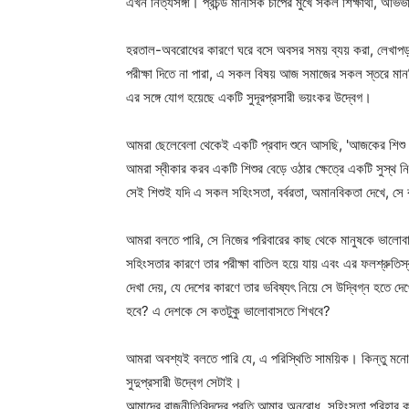
এখন নিত্যসঙ্গী। প্রচন্ড মানসিক চাপের মুখে সকল শিক্ষার্থী, অভিভ
হরতাল-অবরোধের কারণে ঘরে বসে অবসর সময় ব্যয় করা, লেখাপড়া
পরীক্ষা দিতে না পারা, এ সকল বিষয় আজ সমাজের সকল স্তরে মান
এর সঙ্গে যোগ হয়েছে একটি সুদূরপ্রসারী ভয়ংকর উদ্বেগ।
আমরা ছেলেবেলা থেকেই একটি প্রবাদ শুনে আসছি, 'আজকের শিশু আ
আমরা স্বীকার করব একটি শিশুর বেড়ে ওঠার ক্ষেত্রে একটি সুস্থ
সেই শিশুই যদি এ সকল সহিংসতা, বর্বরতা, অমানবিকতা দেখে, সে
আমরা বলতে পারি, সে নিজের পরিবারের কাছ থেকে মানুষকে ভালোবা
সহিংসতার কারণে তার পরীক্ষা বাতিল হয়ে যায় এবং এর ফলশ্রুতিস্
দেখা দেয়, যে দেশের কারণে তার ভবিষ্যৎ নিয়ে সে উদ্বিগ্ন হতে দ
হবে? এ দেশকে সে কতটুকু ভালোবাসতে শিখবে?
আমরা অবশ্যই বলতে পারি যে, এ পরিস্থিতি সাময়িক। কিন্তু মনোব
সুদুপ্রসারী উদ্বেগ সেটাই।
আমাদের রাজনীতিবিদদের প্রতি আমার অনুরোধ, সহিংসতা পরিহার কর