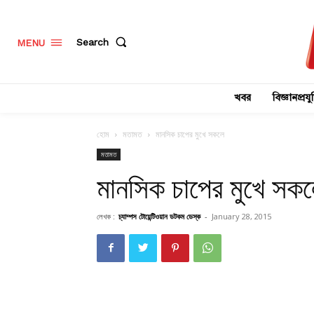
Search
MENU
খবর
বিজ্ঞানপ্রযুক
হোম
মতামত
মানসিক চাপের মুখে সকলে
মতামত
মানসিক চাপের মুখে সক
লেখক :
চ্যাম্পস টোয়েন্টিওয়ান ডটকম ডেস্ক
-
January 28, 2015