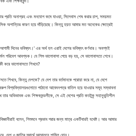
াবক এবং শিক্ষকবৃন্দ।
র প্রতি অনাগ্রহ এবং মনযোগ কমে যাওয়া, সিলেবাস শেষ করার চাপ, সময়মত
সিক অশান্তির কারণ হয়ে দাঁড়িয়েছে। কিন্তু হয়ত আমার মত অনেকের ক্ষেত্রেই
গামী দিনের ভবিষ্যৎ।' এর অর্থ হল এরাই দেশের ভবিষ্যৎ কর্ণধার। অবশ্যই
 নির্মল পরিবেশ আবশ্যক। যে শিশু ভালোবাসা পেয়ে বড় হয়, সে ভালোবাসতে শেখে।
 কী করে ভালোবাসতে শিখবে?
সতে শিখবে, কিন্তু দেশকে? যে দেশ তার বর্তমানকে পরোয়া করে না, যে দেশে
বরুপ বিশ্ববিদ্যালয়গুলোতে পাঠানো আবেদনপত্র বাতিল হয়ে যাওয়ার সমূহ সম্ভাবনা
েখে তার অভিভাবক এবং শিক্ষকমন্ডলীকে, সে এই দেশের প্রতি কতটুকু সহানুভুতিশীল
িজ্ঞানীরাই বলেন, শিশুমনে প্রভাব পরার জন্য মাত্র একটিবারই যথেষ্ট। আর আমার
ে, দেশ ও জাতির স্বার্থে আন্দোলনে শামিল হোন।