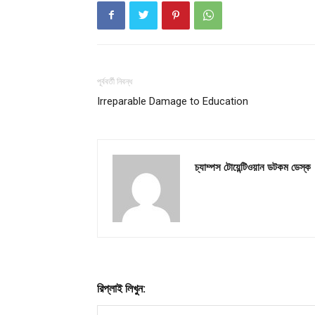
পূর্ববর্তী নিবন্ধ
Irreparable Damage to Education
চ্যাম্পস টোয়েন্টিওয়ান ডটকম ডেস্ক
রিপ্লাই লিখুন: