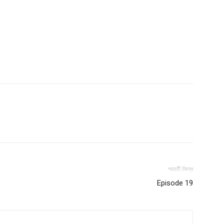
Company
s21
About
Contact us
Subscription Plans
My account
পরবর্তী নিবন্ধ
Episode 19