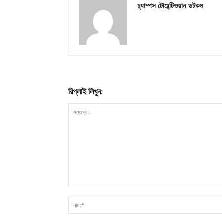
চ্যাম্পস টোয়েন্টিওয়ান ডটকম
রিপ্লাই লিখুন: