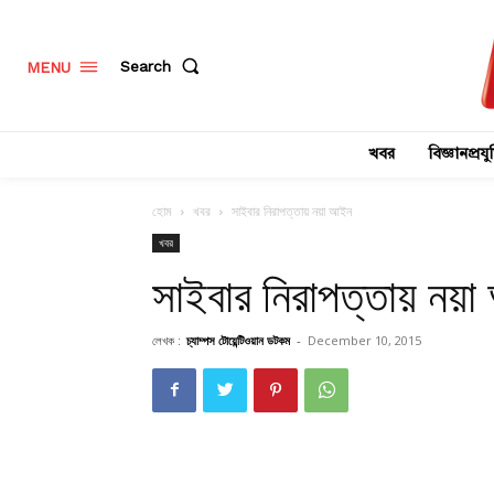
Search
MENU
খবর
বিজ্ঞানপ্রযুক
হোম
খবর
সাইবার নিরাপত্তায় নয়া আইন
খবর
সাইবার নিরাপত্তায় নয়
লেখক :
চ্যাম্পস টোয়েন্টিওয়ান ডটকম
-
December 10, 2015