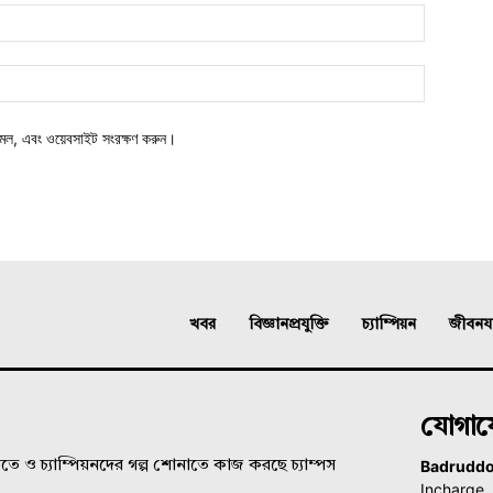
মেল, এবং ওয়েবসাইট সংরক্ষণ করুন।
খবর
বিজ্ঞানপ্রযুক্তি
চ্যাম্পিয়ন
জীবনযাত
যোগা
Badrudd
ে ও চ্যাম্পিয়নদের গল্প শোনাতে কাজ করছে চ্যাম্পস
Incharge