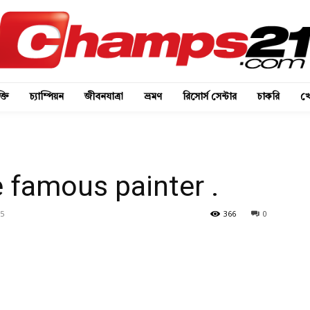
্তি
চ্যাম্পিয়ন
জীবনযাত্রা
ভ্রমণ
রিসোর্স সেন্টার
চাকরি
খে
 famous painter .
5
366
0