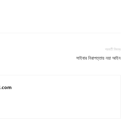
Company
পরবর্তী নিবন্ধ
s21
About
সাইবার নিরাপত্তায় নয়া আইন
Contact us
Subscription Plans
My account
l.com
Download PhotoCard