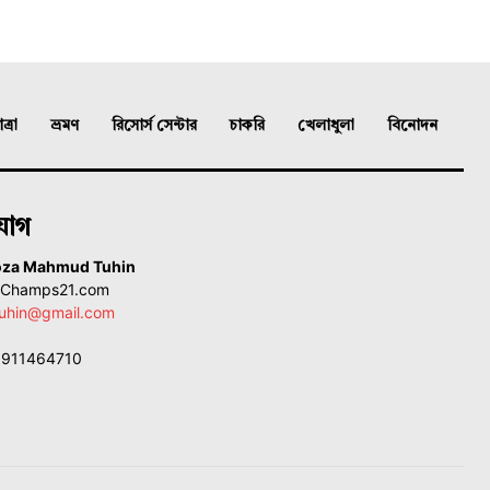
্রা
ভ্রমণ
রিসোর্স সেন্টার
চাকরি
খেলাধুলা
বিনোদন
যোগ
oza Mahmud Tuhin
, Champs21.com
uhin@gmail.com
01911464710