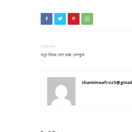
পূর্ববর্তী নিবন্ধ
Champ
নতুন ফিচার যোগ হচ্ছে ফেসবুকে
shamimaafroz5@gmai