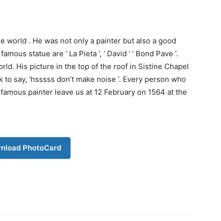
he world . He was not only a painter but also a good
amous statue are ‘ La Pieta ‘, ‘ David ‘ ‘ Bond Pave ‘.
ld. His picture in the top of the roof in Sistine Chapel
rk to say, ‘hsssss don’t make noise ‘. Every person who
famous painter leave us at 12 February on 1564 at the
nload PhotoCard