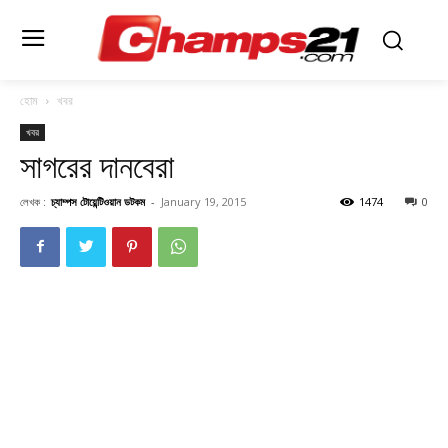
হোম
খবর
খবর
সাগরের দানবেরা
লেখক :
চ্যাম্পস টোয়েন্টিওয়ান ডটকম
-
January 19, 2015
1474
0