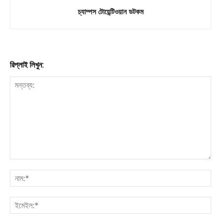
চ্যাম্পস টোয়েন্টিওয়ান ডটকম
রিপ্লাই লিখুন: