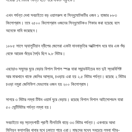
এখন পর্যন্ত দেখা সবচাইতে বড় ওয়ালরুস বা সিন্ধুঘোটকটির ওজন ১ হাজার ৮৮৩
কিলোগ্রাম। তবে ২৫০০ কিলোগ্রাম ওজনের সিন্ধুঘোটকও শিকার করা হয়েছে বলে
অনেকে দাবি করেছেন।
১৮৮৫ সালে অ্যালুটিয়ান দ্বীপের জেলেরা একটা দানবাকৃতির অক্টোপাস ধরে যার এক শুঁড়
থেকে আরেক শুঁড়ের দৈর্ঘ্য ছিল ৯.৮ মিটার।
এছাড়াও সমুদ্রে ঘুরে বেড়ায় বিশাল বিশাল স্পঞ্জ যারা স্যান্ডউইচের মত দুই স্তরবিশিষ্ট
আর মাঝখানে থাকে জেলির আস্তর, চওড়ায় এরা হয় ২.৫ মিটার পর্যন্ত। রয়েছে ২ মিটার
চওড়া নমুরা জেলিফিশ যেগুলোর ওজন হয় ২০০ কিলোগ্রাম।
সাগরে ৩ মিটার লম্বা টিউব ওয়ার্ম ঘুরে বেড়ায়। রয়েছে বিশাল বিশাল আইসোপডস যারা
৫০ সেন্টিমিটার পর্যন্ত লম্বা হয়।
সবচাইতে বড় স্তন্যপায়ী প্রাণী নীলতিমি বাড়ে ৩৩ মিটার পর্যন্ত। একবারে আধা
মিলিয়ন ক্যালরির খাবার মুখে ঢুকাতে পারে এরা। মাছদের মধ্যে সবচেয়ে লম্বা স্টার-