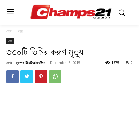
হোম
খবর
খবর
৩৩০টি তিমির করুণ মৃত্যু
লেখক :
চ্যাম্পস টোয়েন্টিওয়ান ডটকম
-
December 8, 2015
1675
0