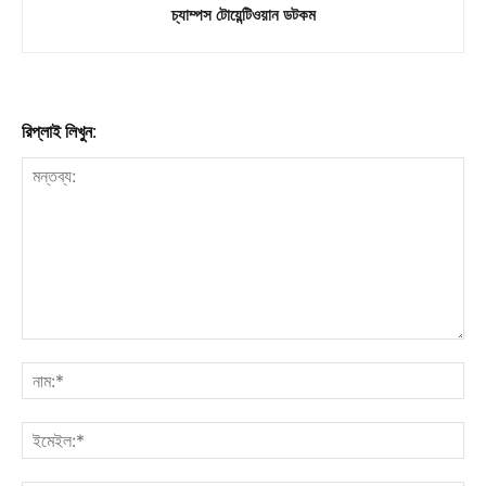
চ্যাম্পস টোয়েন্টিওয়ান ডটকম
রিপ্লাই লিখুন: