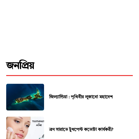
About
Contact us
Subscription Plans
My account
Download PhotoCard
জনপ্রিয়
জিল্যান্ডিয়া : পৃথিবীর লুকানো মহাদেশ
ব্রণ সারাতে টুথপেস্ট কতোটা কার্যকরী?