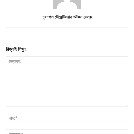
চ্যাম্পস টোয়েন্টিওয়ান ডটকম ডেস্ক
রিপ্লাই লিখুন: