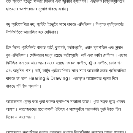
তবে প্রতিটা ইভেন্টে থাকছে সিনিয়র এবং জুনিয়র ক্যাটাগরি। এছাড়াও বিশ্ববিদ্যালয়ের
ছাত্রদের অংশগ্রহনের সুযোগ থাকছে এবার।
শুধু প্রতিযোগিতা নয়; প্রতিটা ইভেন্টের সাথে থাকছে এক্সিভিশন। বিখ্যাত ব্যক্তিবর্গের
উপস্থিতিতে আয়োজিত হবে সেমিনার।
তিন দিনের প্রতিদিনই থাকছে আর্ট, ক্র্যাফট, ফটোগ্রাফি, ওয়াল ম্যাগাজিন এবং স্ক্র্যাপ
বুক এক্সিভিশন। সেমিনারের মধ্যে রয়েছে ফটোগ্রাফি, আর্ট এবং কার্টুন সেমিনার। এছড়া
মিউজিক ক্লাবের আয়োজনের মধ্যে রয়েছে নজরুল সংগীত, রবীন্দ্র সংগীত, ফোক গান
এবং আধুনিক গান। আর্ট, কার্টুন প্রতিযোগিতার সাথে সাথে আরেকটি মজার প্রতিযোগিতা
থাকছে তা হলো Hearing & Drawing। এছাড়াও আয়োজনের প্রথম দিনে
থাকছে শর্ট ফিল্ম প্রদর্শন।
আয়োজনকে কেন্দ্র করে পুরো কলেজ ক্যাম্পাস সাজানো হচ্ছে। পুরো সড়ক জুড়ে থাকবে
আল্পনা। আয়োজকদের মতে বাঙ্গালী ঐতিহ্য ও সাংস্কৃতির অনেকটাই ফুটে উঠবে তিন
দিনের এ আয়োজনে।
আয়োজনের সভাপতিত্ব করবেন কলেজের অধ্যক্ষ ব্রিগেডিয়ার জেনারেল আব্দুল মান্নান।