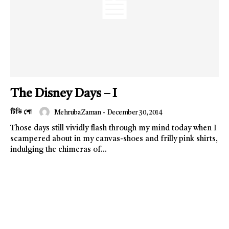
The Disney Days – I
টিভি শো
Mehruba Zaman
-
December 30, 2014
Those days still vividly flash through my mind today when I
scampered about in my canvas-shoes and frilly pink shirts,
Champs21
indulging the chimeras of...
Company