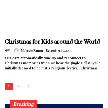
About
Contact us
Subscription Plans
My account
Christmas for Kids around the World
খবর
Mehruba Zaman
-
December 25, 2014
Our ears automatically tune up and reconnect to
Christmas memories when we hear the Jingle Bells! While
initially deemed to be just a religious festival, Christmas...
1
2
Breaking