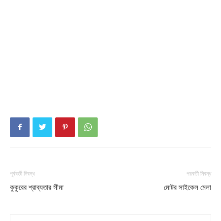
Champs21
Company
About
Contact us
পূর্ববর্তী নিবন্ধ
পরবর্তী নিবন্ধ
Subscription Plans
কুকুরের শ্রাব্যতার সীমা
মোটর সাইকেল মেলা
My account