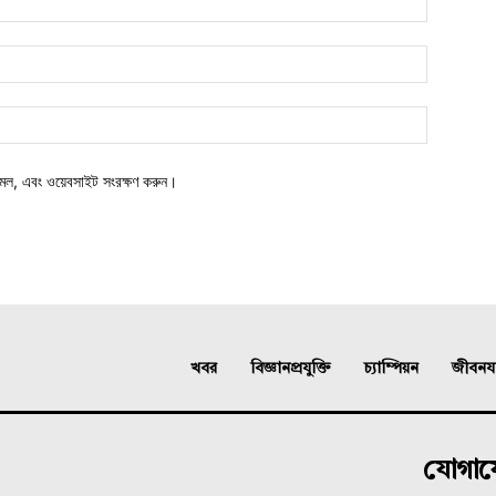
মেল, এবং ওয়েবসাইট সংরক্ষণ করুন।
খবর
বিজ্ঞানপ্রযুক্তি
চ্যাম্পিয়ন
জীবনযাত
যোগা