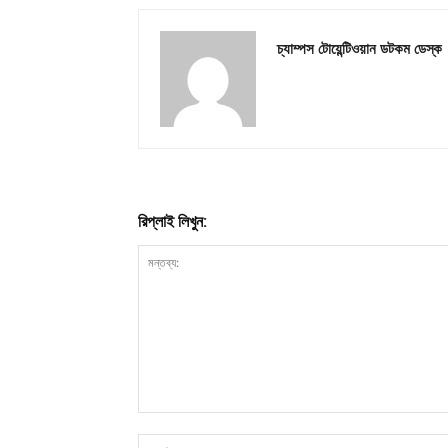
চ্যাম্পস টোয়েন্টিওয়ান ডটকম ডেস্ক
রিপ্লাই লিখুন: