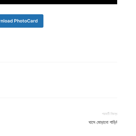
nload PhotoCard
Company
s21
About
Contact us
Subscription Plans
পরবর্তী নিবন্ধ
My account
ঘাসে মোড়ানো গাড়ি!
Download PhotoCard