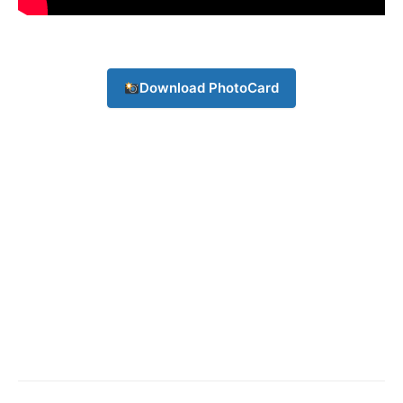
Champs21
Download PhotoCard
Company
About
Contact us
Subscription Plans
My account
Download PhotoCard