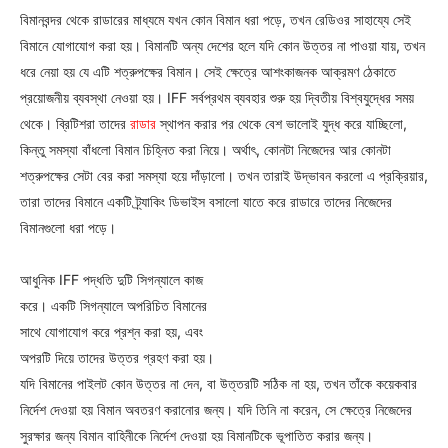
বিমানবন্দর থেকে রাডারের মাধ্যমে যখন কোন বিমান ধরা পড়ে, তখন রেডিওর সাহায্যে সেই
বিমানে যোগাযোগ করা হয়। বিমানটি অন্য দেশের হলে যদি কোন উত্তর না পাওয়া যায়, তখন
ধরে নেয়া হয় যে এটি শত্রুপক্ষের বিমান। সেই ক্ষেত্রে আশংকাজনক আক্রমণ ঠেকাতে
প্রয়োজনীয় ব্যবস্থা নেওয়া হয়। IFF সর্বপ্রথম ব্যবহার শুরু হয় দ্বিতীয় বিশ্বযুদ্ধের সময়
থেকে। ব্রিটিশরা তাদের
রাডার
স্থাপন করার পর থেকে বেশ ভালোই যুদ্ধ করে যাচ্ছিলো,
কিন্তু সমস্যা বাঁধলো বিমান চিহ্নিত করা নিয়ে। অর্থাৎ, কোনটা নিজেদের আর কোনটা
শত্রুপক্ষের সেটা বের করা সমস্যা হয়ে দাঁড়ালো। তখন তারাই উদ্ভাবন করলো এ প্রক্রিয়ার,
তারা তাদের বিমানে একটি ট্র্যাকিং ডিভাইস বসালো যাতে করে রাডারে তাদের নিজেদের
বিমানগুলো ধরা পড়ে।
আধুনিক IFF পদ্ধতি দুটি সিগন্যালে কাজ
করে। একটি সিগন্যালে অপরিচিত বিমানের
সাথে যোগাযোগ করে প্রশ্ন করা হয়, এবং
অপরটি দিয়ে তাদের উত্তর গ্রহণ করা হয়।
যদি বিমানের পাইলট কোন উত্তর না দেন, বা উত্তরটি সঠিক না হয়, তখন তাঁকে কয়েকবার
নির্দেশ দেওয়া হয় বিমান অবতরণ করানোর জন্য। যদি তিনি না করেন, সে ক্ষেত্রে নিজেদের
সুরক্ষার জন্য বিমান বাহিনীকে নির্দেশ দেওয়া হয় বিমানটিকে ভূপাতিত করার জন্য।