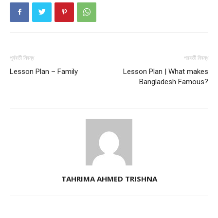
Champs21
পূর্ববর্তী নিবন্ধ
পরবর্তী নিবন্ধ
Lesson Plan – Family
Lesson Plan | What makes
Bangladesh Famous?
Company
About
Contact us
Subscription Plans
My account
TAHRIMA AHMED TRISHNA