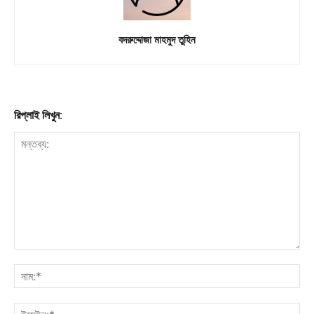
বদরুদ্দোজা মাহমুদ তুহিন
রিপ্লাই লিখুন: