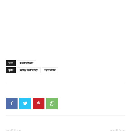
My account
Download PhotoCard
উৎস
বাংলা ট্রিবিউন
ট্যাগ
বঙ্গবন্ধু স্যাটেলাইট
স্যাটেলাইট
পূর্ববর্তী নিবন্ধ
পরবর্তী নিবন্ধ