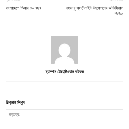
বাংলাদেশে ভিসার ৩০ বছর
বঙ্গবন্ধু স্যাটেলাইট উৎক্ষেপণের অফিসিয়াল
ভিডিও
চ্যাম্পস টোয়েন্টিওয়ান ডটকম
রিপ্লাই লিখুন: