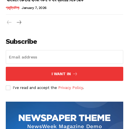
Champs21
প্রযুক্তিবিশ্ব
January 7, 2026
Subscribe
Company
About
Contact us
I WANT IN
Subscription Plans
I've read and accept the
Privacy Policy
.
My account