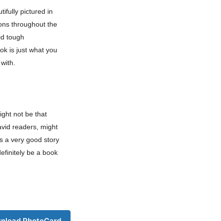
ifully pictured in
ions throughout the
id tough
ok is just what
you
e
with.
ight not be that
avid readers, might
has a very good story
definitely be a book
Company
nload PhotoCard