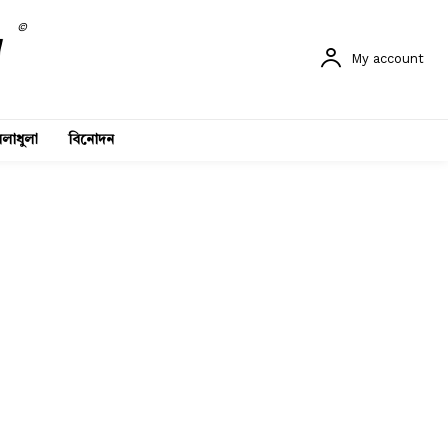
©
My account
লাধুলা
বিনোদন