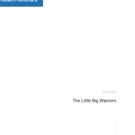
s21
About
Contact us
Subscription Plans
My account
Download PhotoCard
পরবর্তী নিবন্ধ
The Little Big Warriors