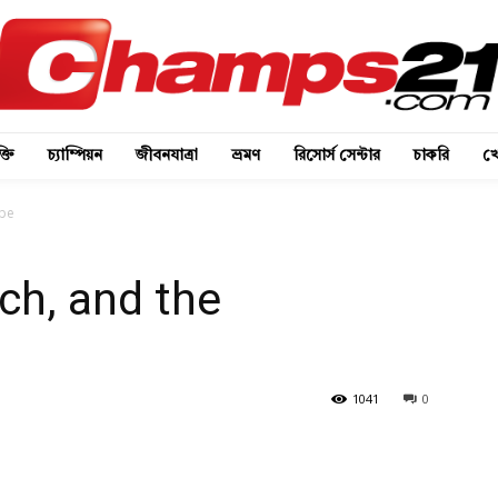
্তি
চ্যাম্পিয়ন
জীবনযাত্রা
ভ্রমণ
রিসোর্স সেন্টার
চাকরি
খে
obe
ch, and the
1041
0