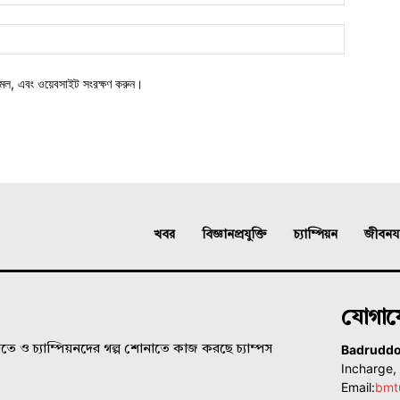
মেল, এবং ওয়েবসাইট সংরক্ষণ করুন।
খবর
বিজ্ঞানপ্রযুক্তি
চ্যাম্পিয়ন
জীবনযাত
যোগা
Badrudd
ে ও চ্যাম্পিয়নদের গল্প শোনাতে কাজ করছে চ্যাম্পস
Incharge
Email:
bmt