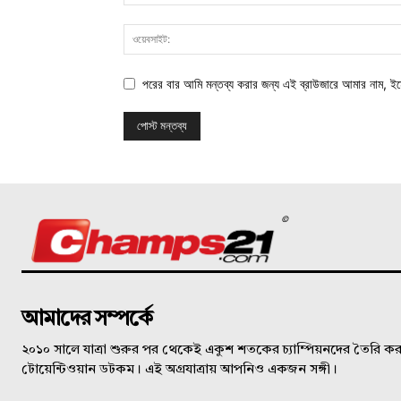
পরের বার আমি মন্তব্য করার জন্য এই ব্রাউজারে আমার নাম, ই
©
আমাদের সম্পর্কে
২০১০ সালে যাত্রা শুরুর পর থেকেই একুশ শতকের চ্যাম্পিয়নদের তৈরি করত
টোয়েন্টিওয়ান ডটকম। এই অগ্রযাত্রায় আপনিও একজন সঙ্গী।