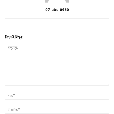
07-abc-0960
About
Contact us
Subscription Plans
My account
রিপ্লাই লিখুন:
Download PhotoCard