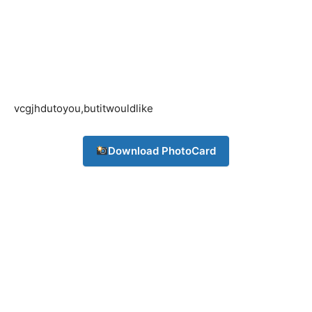
vcgjhdutoyou,butitwouldlike
Download PhotoCard