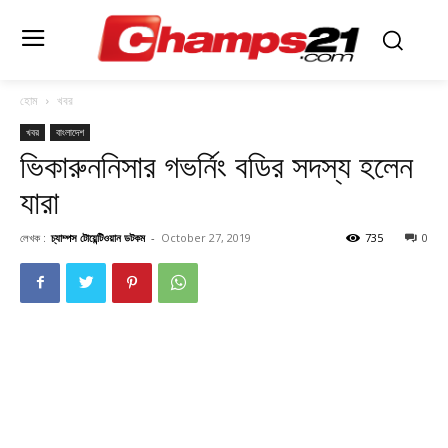
হোম
খবর
খবর
বাংলাদেশ
ভিকারুননিসার গভর্নিং বডির সদস্য হলেন
যারা
লেখক :
চ্যাম্পস টোয়েন্টিওয়ান ডটকম
-
October 27, 2019
735
0