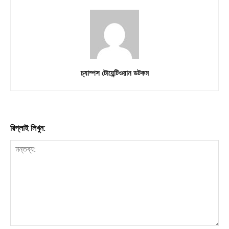
Download PhotoCard
চ্যাম্পস টোয়েন্টিওয়ান ডটকম
রিপ্লাই লিখুন: