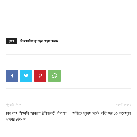
Champs21
ট্যাগ
ভিকারুননিসা নূন স্কুল অ্যান্ড কলেজ
Company
About
পূর্ববর্তী নিবন্ধ
পরবর্তী নিবন্ধ
Contact us
চার লাখ শিক্ষার্থী জানলো ইন্টারনেটে নিরাপদ
জবিতে প্রথম বর্ষের ভর্তি শুরু ১১ নভেম্বর
Subscription Plans
থাকার কৌশল
My account