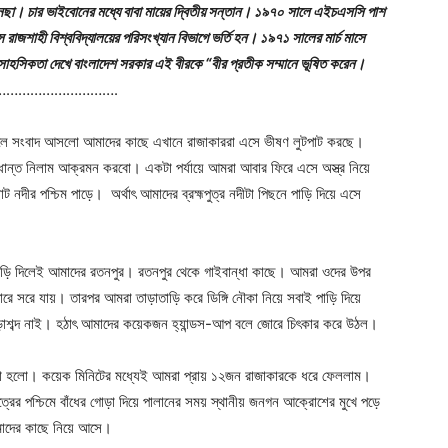
্নেছা। চার ভাইবোনের মধ্যে বাবা মায়ের দ্বিতীয় সন্তান। ১৯৭০ সালে এইচএসসি পাশ
াজশাহী বিশ্ববিদ্যালয়ের পরিসংখ্যান বিভাগে ভর্তি হন। ১৯৭১ সালের মার্চ মাসে
াসের সাহসিকতা দেখে বাংলাদেশ সরকার এই বীরকে “বীর প্রতীক সম্মানে ভূষিত করেন।
………………………….
ে সংবাদ আসলো আমাদের কাছে এখানে রাজাকাররা এসে ভীষণ লুটপাট করছে।
ধান্ত নিলাম আক্রমন করবো। একটা পর্যায়ে আমরা আবার ফিরে এসে অস্ত্র নিয়ে
নদীর পশ্চিম পাড়ে। অর্থাৎ আমাদের ব্রহ্মপুত্র নদীটা পিছনে পাড়ি দিয়ে এসে
 পাড়ি দিলেই আমাদের রতনপুর। রতনপুর থেকে গাইবান্ধা কাছে। আমরা ওদের উপর
ারে সরে যায়। তারপর আমরা তাড়াতাড়ি করে ডিঙ্গি নৌকা নিয়ে সবাই পাড়ি দিয়ে
সাড়াশব্দ নাই। হঠাৎ আমাদের কয়েকজন হ্যান্ডস-আপ বলে জোরে চিৎকার করে উঠল।
 ফেলা হলো। কয়েক মিনিটের মধ্যেই আমরা প্রায় ১২জন রাজাকারকে ধরে ফেললাম।
্রের পশ্চিমে বাঁধের গোড়া দিয়ে পালানের সময় স্থানীয় জনগন আক্রোশের মুখে পড়ে
মাদের কাছে নিয়ে আসে।