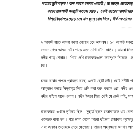
শহরের মুন্সিপাড়ায়। বাবা মরহুম ফজলে এলাহী। মা মরহুম মেহেরুন
করেন রাজশাহী গভর্মেন্ট কলেজ থেকে। একই বছরের আগস্ট মাসে র
বিশ্বাবিদ্যালয়ে ছেড়ে চলে যান যুদ্ধে যোগ দিতে। দীর্ঘ নয় ম
………
৯ আগস্ট রাতে আমরা কালা সোনার চরে আসলম। ১০ আগস্ট সকাল
সংবাদ পেয়ে আমরা নদীর পাড়ে এসে দেখি ঘটনা সত্যি। আমরা সিদ্
নদীর পাড়ে গেলাম। গিয়ে দেখি রাজাকারগুলো অবস্থান নিয়েছে ছোট 
চর।
চরের আবার পশ্চিম প্রান্তে আছে একটা ছোট্ট নদী। ছোট নদীটা
আক্রমণ করার সিদ্ধান্ত নিয়ে গুলি করা শুরু করলে ওরা নদীর ওপ
নদীর পশ্চিম পাড়ে এলাম। নদীর উপরে গিয়ে দেখি যে কেউ নাই, 
রাজাকাররা ওখানে লুকিয়ে ছিল। মুহুর্তে দুজন রাজাকারকে ধরে
ওদেরকে বাধা হল। পরে জানা গেলো আরো দুইজন রাজাকার ব্রহ্মপুত
এবং জনগন তাদেরকে মেরে ফেলেছে। তাদের অস্ত্রগুলো জনগন আ