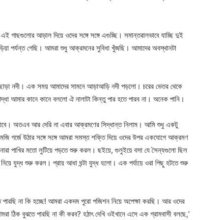
My account
ই গাছগুলোর আড়াল দিয়ে ওদের সঙ্গে সঙ্গে এগুচ্ছি। সমান্তরালভাবে যাচ্ছি দুই
য়া পর্যন্ত গেছি। আমরা শুধু আক্রমনের সুবিধা খুঁজছি। আমাদের অবস্থানটা
তাছাড়া নদী। এক সময় আমাদের সামনে আড়াআড়ি নদী পড়লো। চরের ভেতর থেকে
ধা আমার কানে কানে বললো ঐ নালাটা কিন্তু পার হতে পারব না। অনেক পানি।
 যাবে। অতএব আর দেরি না এবার আক্রমণের সিদ্ধান্ত নিলাম। আমি শুধু একটু
মজি গর্জে উঠার সঙ্গে সঙ্গে আমরা সমস্ত শক্তি দিয়ে ওদের উপর একযোগে আক্রমণ
নারা পাখির মতো লুটিয়ে পড়তে শুরু করল। ছইয়ে, গুলুইয়ে বসা যে সৈন্যগুলো ছিল
ে যুদ্ধ শুরু করল। প্রায় আধা ঘন্টা যুদ্ধ হলো। এক পর্যায়ে ওরা পিছু হটতে শুরু
ঝতে পারছি না কি হচ্ছে! আমরা একদম পুরো পজিশন নিয়ে অপেক্ষা করছি। আর ওদের
মরা ঠিক বুঝতে পারছি না কী করব? হঠাৎ দেখি ওইখানে এসে এক গ্রামবাসী বলছে,‘