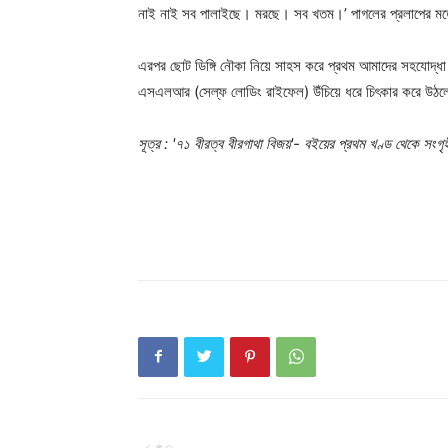
নাই নাই সব পালাইছে। মরছে। সব খতম।’ পাগলের প্রলাপের মত
এরপর ছোট ডিঙ্গি নৌকা নিয়ে সাহস করে প্রথম আমাদের সহযোদ্ধা
এসএলআর (সেল্ফ লোডিং রাইফেল) উঁচিয়ে ধরে চিৎকার করে উঠলো
সূত্র : '৭১ বীরত্ব বীরগাথা বিজয়'- বইয়ের প্রথম খণ্ড থেকে সংগৃ