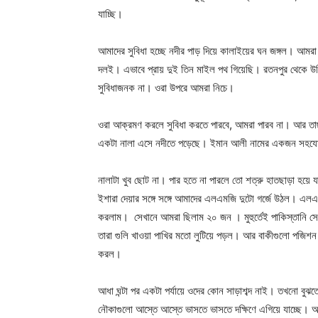
যাচ্ছি।
আমাদের সুবিধা হচ্ছে নদীর পাড় দিয়ে কালাইয়ের ঘন জঙ্গল। আমরা এ
দলই। এভাবে প্রায় দুই তিন মাইল পথ গিয়েছি। রতনপুর থেকে উড়ি
সুবিধাজনক না। ওরা উপরে আমরা নিচে।
ওরা আক্রমণ করলে সুবিধা করতে পারবে, আমরা পারব না। আর 
একটা নালা এসে নদীতে পড়েছে। ইমান আলী নামের একজন সহযোদ্
নালাটা খুব ছোট না। পার হতে না পারলে তো শত্রু হাতছাড়া হয়ে
ইশারা দেয়ার সঙ্গে সঙ্গে আমাদের এলএমজি দুটো গর্জে উঠল। এলএ
করলাম। সেখানে আমরা ছিলাম ২০ জন । মুহুর্তেই পাকিস্তানি সে
তারা গুলি খাওয়া পাখির মতো লুটিয়ে পড়ল। আর বাকীগুলো পজিশন নিয়
করল।
আধা ঘন্টা পর একটা পর্যায়ে ওদের কোন সাড়াশব্দ নাই। তখনো বু
নৌকাগুলো আস্তে আস্তে ভাসতে ভাসতে দক্ষিণে এগিয়ে যাচ্ছে। আ