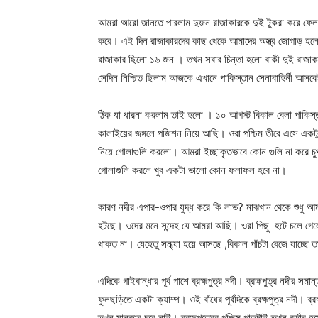
আমরা আরো জানতে পারলাম দুজন রাজাকারকে দুই টুকরা করে ফেলছে
করে। এই দিন রাজাকারদের কাছ থেকে আমাদের অস্ত্র জোগাড় হল
রাজাকার ছিলো ১৬ জন । তখন সবার চিন্তা হলো বাকী দুই রাজা
সেদিন নিশ্চিত ছিলাম আজকে এখানে পাকিস্তান সেনাবাহির্নী আসব
ঠিক যা ধারনা করলাম তাই হলো । ১০ আগস্ট বিকাল বেলা পাকিস্তা
কালাইয়ের জঙ্গলে পজিশন নিয়ে আছি। ওরা পশ্চিম তীরে এসে একটু ঘ
নিয়ে গোলাগুলি করলো। আমরা ইচ্ছাকৃতভাবে কোন গুলি না করে
গোলাগুলি করলে খুব একটা ভালো কোন ফলাফল হবে না।
কারণ নদীর এপার-ওপার যুদ্ধ করে কি লাভ? মাঝখান থেকে শুধু আম
হটছে। ওদের মনে সন্দেহ যে আমরা আছি। ওরা পিছু হটে চলে গেলো
থাকত না। যেহেতু সন্ধ্যা হয়ে আসছে ,বিকাল পাঁচটা বেজে যাচ্ছে 
এদিকে গাইবান্ধার পূর্ব পাশে ব্রহ্মপুত্র নদী। ব্রহ্মপুত্র নদীর সম
ফুলছড়িতে একটা ক্যাম্প। ওই বাঁধের পূর্বদিকে ব্রহ্মপুত্র নদী। ব্র
তখন মানকার চরে নাই। ব্রহ্মপুত্রের পশ্চিম পাড়টাই তখন বর্ডার হয়ে