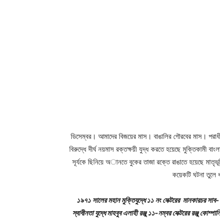
ডিসেম্বর। আমাদের বিজয়ের মাস। বাঙালির গৌরবের মাস। পরাধ
বিরুদ্ধে দীর্ঘ নয়মাস রক্তক্ষয়ী যুদ্ধ করতে হয়েছে মুক্তিকামী বা
সূর্যকে ছিনিয়ে অানতে বুকের তাজা রক্তে রাঙাতে হয়েছে মাতৃভূ
কয়েকটি ঘটনা তুলে ধ
১৯৭১ সালের মহান মুক্তিযুদ্ধে ১১ নং সেক্টরের মানকারচর সাব- সে
স্বাধীনতা যুদ্ধে মাহবুব এলাহী রঞ্জু ১১-নম্বর সেক্টরের রঞ্জু কোম্