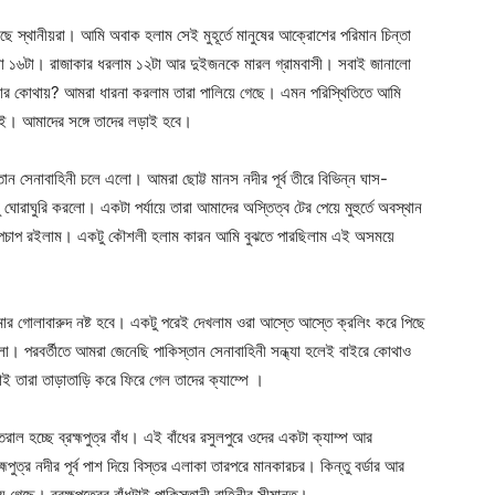
 স্থানীয়রা। আমি অবাক হলাম সেই মুহূর্তে মানুষের আক্রোশের পরিমান চিন্তা
ো ১৬টা। রাজাকার ধরলাম ১২টা আর দুইজনকে মারল গ্রামবাসী। সবাই জানালো
কার কোথায়? আমরা ধারনা করলাম তারা পালিয়ে গেছে। এমন পরিস্থিতিতে আমি
েই। আমাদের সঙ্গে তাদের লড়াই হবে।
ন সেনাবাহিনী চলে এলো। আমরা ছোট্ট মানস নদীর পূর্ব তীরে বিভিন্ন ঘাস-
োরাঘুরি করলো। একটা পর্যায়ে তারা আমাদের অস্তিত্ব টের পেয়ে মুহুর্তে অবস্থান
 চুপচাপ রইলাম। একটু কৌশলী হলাম কারন আমি বুঝতে পারছিলাম এই অসময়ে
ার গোলাবারুদ নষ্ট হবে। একটু পরেই দেখলাম ওরা আস্তে আস্তে ক্রলিং করে পিছে
। পরবর্তীতে আমরা জেনেছি পাকিস্তান সেনাবাহিনী সন্ধ্যা হলেই বাইরে কোথাও
তাই তারা তাড়াতাড়ি করে ফিরে গেল তাদের ক্যাম্পে ।
ান্তরাল হচ্ছে ব্রহ্মপুত্র বাঁধ। এই বাঁধের রসুলপুরে ওদের একটা ক্যাম্প আর
হ্মপুত্র নদীর পূর্ব পাশ দিয়ে বিস্তর এলাকা তারপরে মানকারচর। কিন্তু বর্ডার আর
 গেছে। ব্রহ্মপুত্রের বাঁধটাই পাকিস্তানী বাহিনীর সীমান্ত।