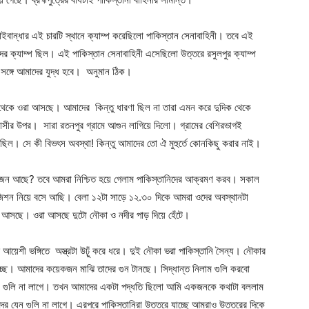
াইবান্ধার এই চারটি স্থানে ক্যাম্প করেছিলো পাকিস্তান সেনাবাহিনী। তবে এই
ের ক্যাম্প ছিল। এই পাকিস্তান সেনাবাহিনী এসেছিলো উত্তরে রসুলপুর ক্যাম্প
সঙ্গে আমাদের যুদ্ধ হবে। অনুমান ঠিক।
েকে ওরা আসছে। আমাদের কিন্তু ধারণা ছিল না তারা এমন করে দুদিক থেকে
বাসীর উপর। সারা রতনপুর গ্রামে আগুন লাগিয়ে দিলো। গ্রামের বেশিরভাগই
 ছিল। সে কী বিভৎস অবস্থা! কিন্তু আমাদের তো ঐ মুহুর্তে কোনকিছু করার নাই।
তজন আছে? তবে আমরা নিশ্চিত হয়ে গেলাম পাকিস্তানিদের আক্রমণ করব। সকাল
জিশন নিয়ে বসে আছি। বেলা ১২টা সাড়ে ১২.৩০ দিকে আমরা ওদের অবস্থানটা
Company
ঁটে আসছে। ওরা আসছে দুটো নৌকা ও নদীর পাড় দিয়ে হেঁটে।
s21
 আয়েশী ভঙ্গিতে অস্ত্রটা উঢ়ুঁ করে ধরে। দুই নৌকা ভরা পাকিস্তানি সৈন্য। নৌকার
About
াচ্ছে। আমাদের কয়েকজন মাঝি তাদের গুন টানছে। সিদ্ধান্ত নিলাম গুলি করবো
Contact us
য়ে গুলি না লাগে। তখন আমাদের একটা পদ্ধতি ছিলো আমি একজনকে কথাটা বললাম
Subscription Plans
ের যেন গুলি না লাগে। এরপরে পাকিস্তানিরা উত্তরে যাচ্ছে আমরাও উত্তরের দিকে