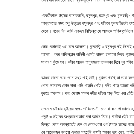
পরবর্তীকালে উত্তর কামারজানি, রসুলপুর, রতনপুর এবং ফুলছড়ি- গ
আক্রমনের সময় শুধু উত্তরে রসুলপুর এবং দক্ষিণে ফুলছড়িতেই তাদ
থেকে। পরের দিন আমি একদম নিশ্চিন্ত যে আজকে পাকিস্তানিদের 
ভোর বেলাতেই ওরা চলে আসলো। ফুলছড়ি ও রসুলপুর দুই দিকেই থ
আসবে। বর্বর পাকিস্তান বাহিনী এসেই হামলা চালালো নিরহ গ্রাম
সাধারণ কুঁড়ে ঘর। নদীর পাড়ের মানুষগুলো তখনকার দিনে খুব গরিব
আমরা ভালো করে কোন তথ্য পাই নাই। বুঝতে পারছি না তারা ক
থেকে আমাদের কোন দানা পানি পড়েনি পেটে। নদীর পাড়ে আমরা প
বুঝতে পারলাম। খবর পেলাম মানস নদীর পশ্চিম পাড় দিয়ে ওরা হে
Champ
দেখলাম নৌকার ছইয়ের মধ্যে পাকিস্তানী সেনারা বসে পা দোলাচ্ছে
গলুই ও ছইয়ের অগ্রভাগে তারা বসা আর্মস নিয়ে। বাকীরা হেঁটে য
কিন্ত কোন অবস্থাতেই যেন যে লোকগুলো গুন টানছে তাদের গা
সে আরেকজন বললো এভাবে মুহূর্তেই কথাটা প্রচার হয়ে গেল, মাঝিদ