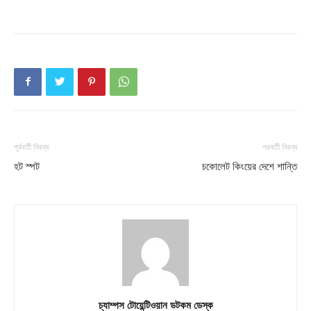
Company
About
Contact us
Subscription Plans
My account
পূর্ববর্তী নিবন্ধ
পরবর্তী নিবন্ধ
হট স্পট
চকোলেট কিংয়ের দেশে শান্তি
চ্যাম্পস টোয়েন্টিওয়ান ডটকম ডেস্ক