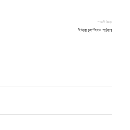
My account
Download PhotoCard
পরবর্তী নিবন্ধ
ইউরো চ্যাম্পিয়ন পর্তুগাল