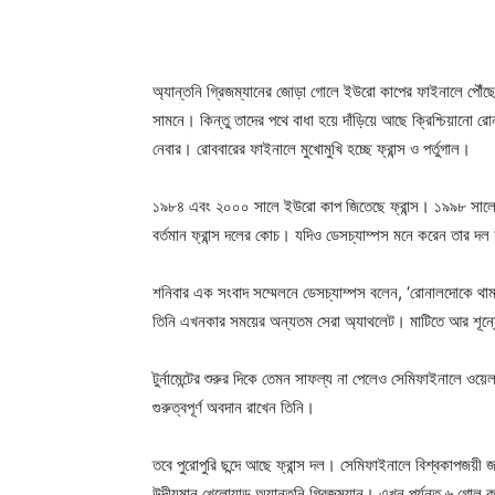
অ্যান্তনি গ্রিজম্যানের জোড়া গোলে ইউরো কাপের ফাইনালে পৌঁছেছ
সামনে। কিন্তু তাদের পথে বাধা হয়ে দাঁড়িয়ে আছে ক্রিশ্চিয়ানো
নেবার। রোববারের ফাইনালে মুখোমুখি হচ্ছে ফ্রান্স ও পর্তুগাল।
১৯৮৪ এবং ২০০০ সালে ইউরো কাপ জিতেছে ফ্রান্স। ১৯৯৮ সালে জি
বর্তমান ফ্রান্স দলের কোচ। যদিও ডেসচ্যাম্পস মনে করেন তার দল যথ
শনিবার এক সংবাদ সম্মেলনে ডেসচ্যাম্পস বলেন, ‘রোনালদোকে থা
তিনি এখনকার সময়ের অন্যতম সেরা অ্যাথলেট। মাটিতে আর শূন্য
টুর্নামেন্টের শুরুর দিকে তেমন সাফল্য না পেলেও সেমিফাইনালে 
গুরুত্বপূর্ণ অবদান রাখেন তিনি।
তবে পুরোপুরি ছন্দে আছে ফ্রান্স দল। সেমিফাইনালে বিশ্বকাপজয়ী জ
উদীয়মান খেলোয়াড় অ্যান্তনি গ্রিজম্যান। এখন পর্যন্ত ৬ গোল কর