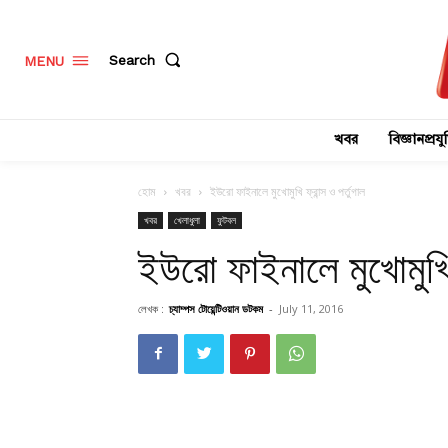
Search
MENU
খবর
বিজ্ঞানপ্রযুক
হোম
খবর
ইউরো ফাইনালে মুখোমুখি ফ্রান্স ও পর্তুগাল
খবর
খেলাধুলা
ফুটবল
ইউরো ফাইনালে মুখোমুখি ফ
লেখক :
চ্যাম্পস টোয়েন্টিওয়ান ডটকম
-
July 11, 2016