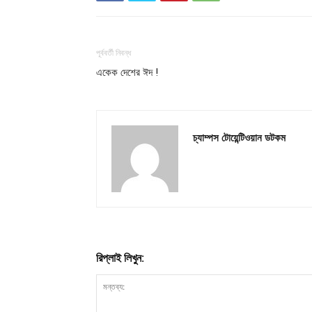
পূর্ববর্তী নিবন্ধ
একেক দেশের ঈদ !
চ্যাম্পস টোয়েন্টিওয়ান ডটকম
রিপ্লাই লিখুন: