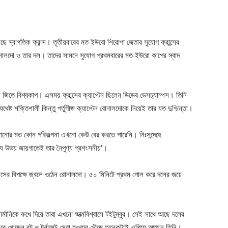
ে স্বাগতিক ফ্রান্স। তৃতীয়বারের মত ইউরো শিরোপা জেতার সুযোগ ফ্রান্সের
 রোনালদো ও তার দল। তাদের সামনে সুযোগ প্রথমবারের মত ইউরো কাপের স্বাদ
তে বিশ্বকাপ। এসময় ফ্রান্সের ক্যাপ্টেন ছিলেন ডিডের ডেসচ্যাম্পস। তিনি
েষ্ট শক্তিশালী কিন্তু পর্তুগীজ ক্যাপ্টেন রোনালদোকে নিয়েই তার যত দুশ্চিন্তা।
মানোর মত কোন পরিকল্পনা এখনো কেউ বের করতে পারেনি। নিঃসন্দেহে
ে উভয় জায়গাতেই তার নৈপুণ্য প্রশংসনীয়’।
ওয়েলসের বিপক্ষে জ্বলে ওঠেন রোনালদো। ৫০ মিনিটে প্রথম গোল করে দলের জয়ে
ার্মানিকে রুখে দিয়ে তারা এখনো আত্মবিশ্বাসে টইটুম্বুর। সেই সাথে আছে দলের
ে গোল্ডেন বুট ও টুর্নামেন্ট সেরা হওয়ার দৌড়ে অনেকটাই এগিয়ে আছেন তিনি।