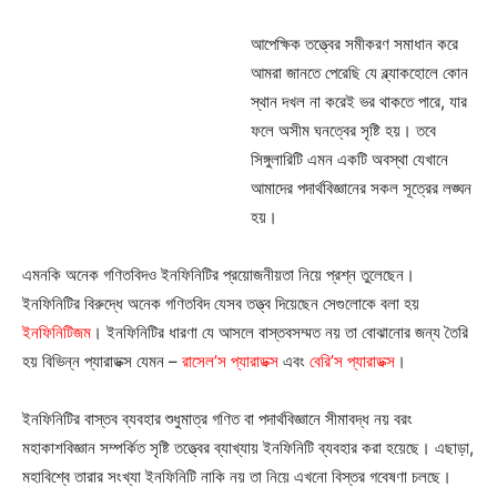
আপেক্ষিক তত্ত্বের সমীকরণ সমাধান করে
আমরা জানতে পেরেছি যে ব্ল্যাকহোলে কোন
স্থান দখল না করেই ভর থাকতে পারে, যার
ফলে অসীম ঘনত্বের সৃষ্টি হয়। তবে
সিঙ্গুলারিটি এমন একটি অবস্থা যেখানে
আমাদের পদার্থবিজ্ঞানের সকল সূত্রের লঙ্ঘন
হয়।
এমনকি অনেক গণিতবিদও ইনফিনিটির প্রয়োজনীয়তা নিয়ে প্রশ্ন তুলেছেন।
ইনফিনিটির বিরুদ্ধে অনেক গণিতবিদ যেসব তত্ত্ব দিয়েছেন সেগুলোকে বলা হয়
ইনফিনিটিজম
। ইনফিনিটির ধারণা যে আসলে বাস্তবসম্মত নয় তা বোঝানোর জন্য তৈরি
হয় বিভিন্ন প্যারাডক্স যেমন –
রাসেল’স প্যারাডক্স
এবং
বেরি’স প্যারাডক্স
।
ইনফিনিটির বাস্তব ব্যবহার শুধুমাত্র গণিত বা পদার্থবিজ্ঞানে সীমাবদ্ধ নয় বরং
মহাকাশবিজ্ঞান সম্পর্কিত সৃষ্টি তত্ত্বের ব্যাখ্যায় ইনফিনিটি ব্যবহার করা হয়েছে। এছাড়া,
মহাবিশ্বে তারার সংখ্যা ইনফিনিটি নাকি নয় তা নিয়ে এখনো বিস্তর গবেষণা চলছে।