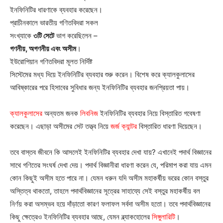
ইনফিনিটির ধারণাকে ব্যবহার করেছেন।
প্রাচীনকালে ভারতীয় গণিতবিদরা সকল
সংখ্যাকে
৩টি সেটে
ভাগ করেছিলেন –
গণনীয়, অগণনীয় এবং অসীম
।
ইউরোপিয়ান গণিতবিদরা মূলত নির্দিষ্ট
সিস্টেমের মধ্য দিয়ে ইনফিনিটির ব্যবহার শুরু করেন। বিশেষ করে ক্যালকুলাসের
আবিষ্কারের পরে হিসাবের সুবিধার জন্য ইনফিনিটির ব্যবহার জনপ্রিয়তা পায়।
ক্যালকুলাসের
অন্যতম জনক
লিবনিজ
ইনফিনিটির ব্যবহার নিয়ে বিস্তারিত গবেষণা
করেছেন। এছাড়া অসীমের সেট তত্ত্ব নিয়ে
জর্জ ক্যান্টর
বিস্তারিত ধারণা দিয়েছেন।
তবে বাস্তব জীবনে কি আসলেই ইনফিনিটির ব্যবহার দেখা যায়? এখানেই পদার্থ বিজ্ঞানের
সাথে গণিতের সংঘর্ষ দেখা দেয়। পদার্থ বিজ্ঞানীরা ধারণা করেন যে, পরিমাপ করা যায় এমন
কোন কিছুই অসীম হতে পারে না। যেমন ধরুন যদি অসীম মহাকর্ষীয় ভরের কোন বস্তুর
অস্তিত্ব থাকতো, তাহলে পদার্থবিজ্ঞানের সূত্রের সাহায্যে সেই বস্তুর মহাকর্ষীয় বল
নির্ণয় করা অসম্ভব হয়ে দাঁড়াতো কারণ ফলাফল সর্বদা অসীম হতো। তবে পদার্থবিজ্ঞানের
কিছু ক্ষেত্রেও ইনফিনিটির ব্যবহার আছে, যেমন ব্ল্যাকহোলের
সিঙ্গুলারিটি
।