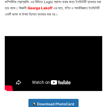
কম্পিউটার প্রোগ্রামিং এর বিভিন্ন Logic স্থাপন করার জন্য ইনফিনিটি ব্যবহার করা
হয়ে থাকে। বিজ্ঞানী
George Lakoff
এর মতে, গণিত ও পদার্থবিজ্ঞানে ইনফিনিটি
একটি রূপক বা উপমা হিসেবে ব্যবহার করা হয়।
Champs21
Company
About
Contact us
Download PhotoCard
Subscription Plans