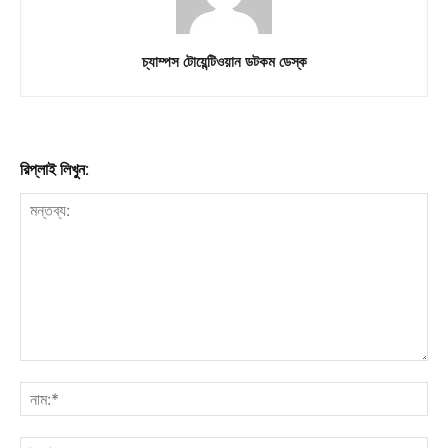
চ্যাম্পস টোয়েন্টিওয়ান ডটকম ডেস্ক
রিপ্লাই লিখুন: