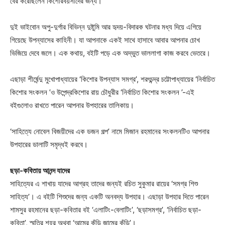
বের করেছিলেন কিশোরবয়সীদের জন্য।
দুই ভাইবোন অপু-দুর্গার বিভিন্ন দুষ্টুমি আর হৃদয়-বিদারক ঘটনার মধ্য দিয়ে এগিয়ে
গিয়েছে উপন্যাসের কাহিনী। যা আপনাকে একই সাথে হাসাবে আবার আপনার চোখ
Champs21
ভিজিয়ে দেবে জলে। এক কথায়, বইটি পড়ে এক অদ্ভুত ভাললাগা কাজ করবে ভেতরে।
এছাড়া শীর্ষেন্দু মুখোপাধ্যায়ের ‘কিশোর উপন্যাস সমগ্র’, শরৎচন্দ্র চট্টোপাধ্যায়ের ‘নির্বাচিত
কিশোর সংকলন ’ও উপেন্দ্রকিশোর রায় চৌধুরীর ‘নির্বাচিত কিশোর সংকলন ’-এই
বইগুলোও রাখতে পারেন আপনার উপহারের তালিকায়।
Company
‘সাহিত্যে নোবেল বিজয়ীদের এক ডজন গল্প’ নামে মিজান রহমানের সংকলনটিও আপনার
About
উপহারের ডালাটি সমৃদ্ধই করবে।
Contact us
Subscription Plans
ছড়া-কবিতায় আনন্দ যাদের
সাহিত্যের এ শাখায় যাদের আগ্রহ তাদের জন্যই রচিত সুকুমার রায়ের ‘সমগ্র শিশু
My account
সাহিত্য’। এ বইটি শিশুদের জন্য একটি অনবদ্য উপহার। এছাড়া উপহার দিতে পারেন
শামসুর রহমানের ছড়া-কবিতার বই ‘এলাটিং-বেলাটিং’, ‘ছড়াসমগ্র’, ‘নির্বাচিত ছড়া-
Download PhotoCard
কবিতা’, স্মৃতির শহর অথবা ‘আমের কুঁড়ি জামের কুঁড়ি’।