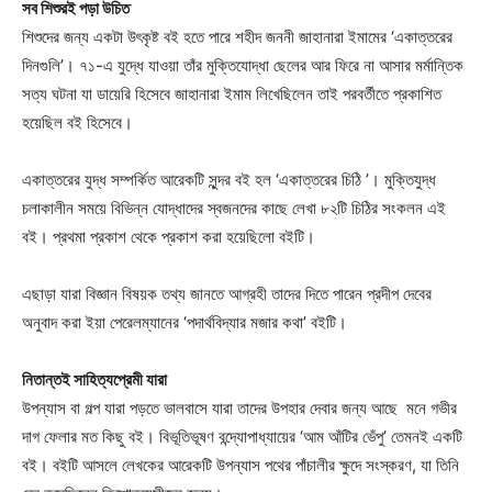
সব শিশুরই পড়া উচিত
শিশুদের জন্য একটা উৎকৃষ্ট বই হতে পারে শহীদ জননী জাহানারা ইমামের ‘একাত্তরের
দিনগুলি’। ৭১-এ যুদ্ধে যাওয়া তাঁর মুক্তিযোদ্ধা ছেলের আর ফিরে না আসার মর্মান্তিক
সত্য ঘটনা যা ডায়েরি হিসেবে জাহানারা ইমাম লিখেছিলেন তাই পরবর্তীতে প্রকাশিত
হয়েছিল বই হিসেবে।
একাত্তরের যুদ্ধ সম্পর্কিত আরেকটি সুন্দর বই হল ‘একাত্তরের চিঠি ’। মুক্তিযুদ্ধ
চলাকালীন সময়ে বিভিন্ন যােদ্ধাদের স্বজনদের কাছে লেখা ৮২টি চিঠির সংকলন এই
বই। প্রথমা প্রকাশ থেকে প্রকাশ করা হয়েছিলো বইটি।
এছাড়া যারা বিজ্ঞান বিষয়ক তথ্য জানতে আগ্রহী তাদের দিতে পারেন প্রদীপ দেবের
অনুবাদ করা ইয়া পেরেলম্যানের ‘পদার্থবিদ্যার মজার কথা’ বইটি।
নিতান্তই সাহিত্যপ্রেমী যারা
উপন্যাস বা গল্প যারা পড়তে ভালবাসে যারা তাদের উপহার দেবার জন্য আছে মনে গভীর
দাগ ফেলার মত কিছু বই। বিভূতিভূষণ বন্দ্যোপাধ্যায়ের ‘আম আঁটির ভেঁপু’ তেমনই একটি
বই। বইটি আসলে লেখকের আরেকটি উপন্যাস পথের পাঁচালীর ক্ষুদে সংস্করণ, যা তিনি