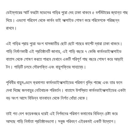
ডেইম্লারের স্মার্ট ফরটো মডেলের গাড়ির পুরো দেহ ঢাকা থাকবে ৫ বর্গমিটারের জ্যান্ত গাছ
দিয়ে। এগুলো পরিবেশ থেকে কার্বন ডাই অক্সাইড শোষণ করে পরিবেশকে পরিচ্ছন্ন
রাখবে।
এই গাড়ির প্রায় পুরো অংশ ঘাসজাতীয় ছোট ছোট গাছের কার্পেট দ্বারা ঢাকা থাকবে।
গাড়ি নির্মাণকারী এই প্রতিষ্ঠানটি জানায়, এই গাড়ি বছরে ৭ কেজি কার্বনডাইঅক্সাইড
বাতাস থেকে শোষণ করতে পারবে যেখানে একটি পরিপূর্ণ গাছ বছরে শোষণ করে আড়াই
টন। গাড়িটি চলবে সৌরশক্তি এবং বায়ুশক্তির সাহায্যে।
পৃথিবীর বায়ুমণ্ডলে ক্রমাগত কার্বনডাইঅক্সাইডের পরিমাণ বৃদ্ধি পাচ্ছে এবং তার ফলে
দেখা দিচ্ছে জলবায়ুর নেতিবাচক পরিবর্তন। বাতাসে উপস্থিত কার্বনডাইঅক্সাইডের একটা
বড় অংশ আসে বিভিন্ন যানবাহন থেকে নির্গত ধোঁয়া থেকে।
তাই গত বেশ কয়েকবছর ধরেই এই নির্গমনের পরিমাণ কমানোর বিভিন্ন চেষ্টা করে
আসছে গাড়ি নির্মাতা প্রতিষ্ঠানগুলো। সবুজ পরিবহণ এইরকমই একটি উদ্যোগ।