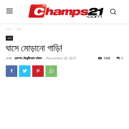
হোম
খবর
খবর
ঘাসে মোড়ানো গাড়ি!
লেখক :
চ্যাম্পস টোয়েন্টিওয়ান ডটকম
-
November 20, 2015
1438
0