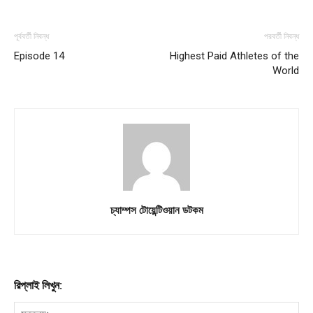
Contact us
Subscription Plans
পূর্ববর্তী নিবন্ধ
পরবর্তী নিবন্ধ
My account
Episode 14
Highest Paid Athletes of the
World
চ্যাম্পস টোয়েন্টিওয়ান ডটকম
রিপ্লাই লিখুন: