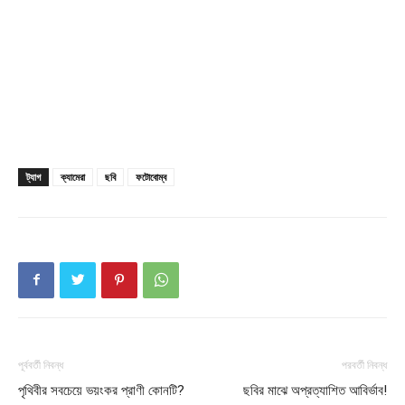
Company
About
Contact us
Subscription Plans
ট্যাগ
ক্যামেরা
ছবি
ফটোবোম্ব
My account
Download PhotoCard
পূর্ববর্তী নিবন্ধ
পরবর্তী নিবন্ধ
পৃথিবীর সবচেয়ে ভয়ংকর প্রাণী কোনটি?
ছবির মাঝে অপ্রত্যাশিত আবির্ভাব!