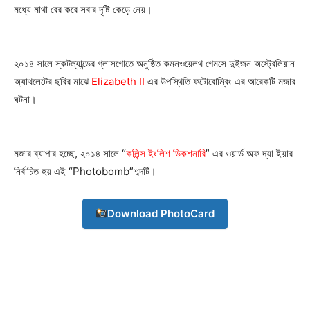
মধ্যে মাথা বের করে সবার দৃষ্টি কেড়ে নেয়।
২০১৪ সালে স্কটল্যান্ডের গ্লাসগোতে অনুষ্ঠিত কমনওয়েলথ গেমসে দুইজন অস্ট্রেলিয়ান
অ্যাথলেটের ছবির মাঝে
Elizabeth II
এর উপস্থিতি ফটোবোম্বিং এর আরেকটি মজার
ঘটনা।
মজার ব্যাপার হচ্ছে, ২০১৪ সালে “
কলিন্স ইংলিশ ডিকশনারি
” এর ওয়ার্ড অফ দ্যা ইয়ার
নির্বাচিত হয় এই “Photobomb”শব্দটি।
Download PhotoCard
Champs21