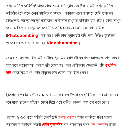
অপ্রত্যাশিত আবির্ভাব! যদিও মাঝে মাঝে ফটোগ্রাফারের ইচ্ছায় এই অপ্রত্যাশিত
আবির্ভাব ঘটে থাকে কোন ব্যক্তি বা বস্তুর। বন্ধুবান্ধবের কল্যানে সেই হাস্যকর
ছবিগুলোই আস্তে আস্তে সামাজিক যোগাযোগ মাধ্যমে ভাইরাল হয়ে উঠে। ছবির মধ্যে
কোন ব্যক্তি বা বস্তুর অপ্রত্যাশিত আবির্ভাব হওয়ার ঘটনাকে ফটোবোম্বিং
(
Photobombing
) বলা হয়। ছবি ছাড়া ব্যাপারটা যদি কোন ভিডিও ফুটেজের
ক্ষেত্রে হয় তবে তাকে বলা হয়
Videobombing
।
২০০৯ সালের পর থেকে এই ফটোবোম্বিং এর ব্যাপারটা ব্যাপক জনপ্রিয়তা লাভ করে।
মজা করে অনেকসময় এরকম ছবি তোলা হয়, তবে বেশিরভাগ ক্ষেত্রেই এটি
ক্যান্ডিড
শটে
(অজান্তে যখন কোন মানুষের ছবি তোলা হয়ে থাকে) হয়।
ইতিহাসের প্রথম ফটোবোম্বড ছবি মনে করা হয় উপরোক্ত ছবিটিকে। স্বাভাবিকভাবে
বসে থাকা দুইজন মহিলার পেছন দিয়ে এসে তৃতীয় একজন মাথা বের করে দেন।
এছাড়া, ২০১৩ সালে মার্কিন প্রেসিডেন্ট
বারাক ওবামার
শপথ অনুষ্ঠানে যখন প্রথম
আমেরিকান আইডল বিজয়ী
কেলি ক্লার্কসন
গান গাচ্ছিলেন তখন
বিল ক্লিনটন
ছবির