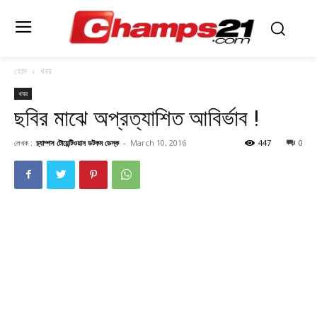
হোম
খবর
খবর
ছবির মাঝে অপ্রত্যাশিত আবির্ভাব !
লেখক :
চ্যাম্পস টোয়েন্টিওয়ান ডটকম ডেস্ক
-
March 10, 2016
447
0