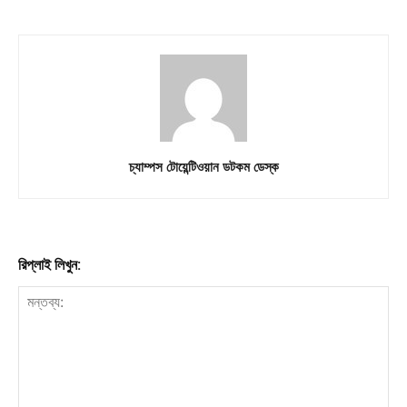
চ্যাম্পস টোয়েন্টিওয়ান ডটকম ডেস্ক
রিপ্লাই লিখুন: