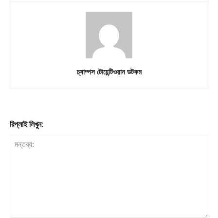
চ্যাম্পস টোয়েন্টিওয়ান ডটকম
রিপ্লাই লিখুন: