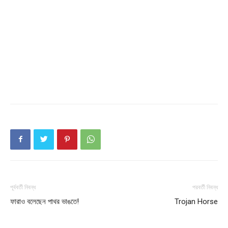
Company
About
Contact us
Subscription Plans
My account
পূর্ববর্তী নিবন্ধ
পরবর্তী নিবন্ধ
ফারাও বলেছেন পাথর ভাঙতে!
Trojan Horse