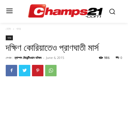
হোম
খবর
খবর
দক্ষিণ কোরিয়াতেও প্রাণঘাতী মার্স
লেখক :
চ্যাম্পস টোয়েন্টিওয়ান ডটকম
-
June 6, 2015
986
0