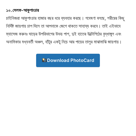
১০. সেলফ-আকুপাংচার
চাইনিজরা আকুপাংচার হাজার বছর ধরে ব্যবহার করছে। গবেষণা বলছে, শরীরের কিছু
Champs21
নির্দিষ্ট জায়গায় চাপ দিলে তা আপনাকে জেগে থাকতে সাহায্য করবে। তাই এইভাবে
ম্যাসেজ করুনঃ ঘাড়ের উপরিভাগের উভয় পাশ, দুই হাতের উল্টোপিঠের বৃদ্ধাঙ্গুল এবং
অনামিকার মধ্যবর্তী অঞ্চল, হাঁটুর একটু নিচে আর পায়ের তালুর মাঝামাঝি জায়গায়।
Download PhotoCard
Company
About
Contact us
Subscription Plans
My account
Download PhotoCard