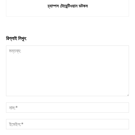
চ্যাম্পস টোয়েন্টিওয়ান ডটকম
রিপ্লাই লিখুন: