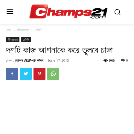
হোম
জীবনযাত্রা
রেসিপি
জীবনযাত্রা
রেসিপি
দশটি কাজ আপনাকে করে তুলবে চাঙ্গা
লেখক :
চ্যাম্পস টোয়েন্টিওয়ান ডটকম
-
June 17, 2015
966
0