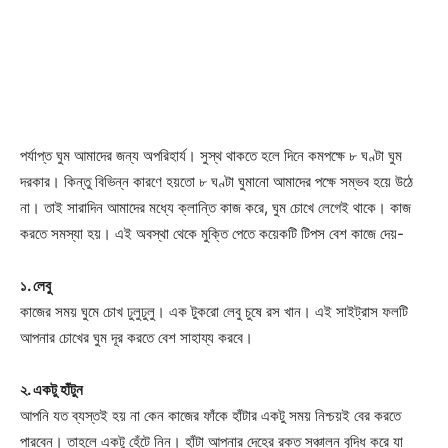
পর্যাপ্ত ঘুম আমাদের জন্য অপরিহার্য। সুস্থ থাকতে হলে দিনে কমপক্ষে ৮ ঘণ্টা ঘুম
দরকার। কিন্তু বিভিন্ন কারণে হয়তো ৮ ঘণ্টা ঘুমানো আমাদের পক্ষে সম্ভব হয়ে উঠে
না। তাই সারাদিন আমাদের মধ্যে ক্লান্তি কাজ করে, ঘুম চোখে লেগেই থাকে। কাজ
করতে সমস্যা হয়। এই অবস্থা থেকে মুক্তি পেতে কয়েকটি টিপস বেশ কাজে দেয়-
১. লেবু
কাজের সময় ঘুমে চোখ ঢুলুঢুলু। এক টুকরো লেবু চুষে রস খান। এই সাইট্রাস ফলটি
আপনার চোখের ঘুম দূর করতে বেশ সাহায্য করবে।
২. একটু হাঁটুন
আপনি যত ব্যস্তই হয় না কেন কাজের ফাঁকে হাঁটার একটু সময় নিশ্চয়ই বের করতে
পারবেন। তাহলে একটু হেঁটে নিন। হাঁটা আপনার দেহের রক্ত সঞ্চালন বৃদ্ধি করে যা