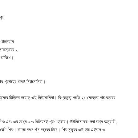
্বে
ু উন্নয়নে
নভেম্বরের ২
২ তারিখে।
াইমায় প্রদাহের ফলই নিউমোনিয়া।
ণ হিসেবে চিহ্নিত হয়েছে এই নিউমোনিয়া। বিশ্বজুড়ে প্রতি ২০ সেকেন্ডে পাঁচ বছরের
শু এবং এর মধ্যে ১.৬ মিলিয়নই প্রাণ হারায়। ইউনিসেফের দেয়া তথ্য অনুযায়ী,
বেশি শিশু। যাদের বয়স পাঁচ বছরের নিচে। শিশু মৃত্যুর এই হার এইডস ও