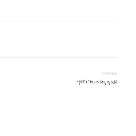
পরবর্তী নিবন্ধ
পৃথিবীর বিখ্যাত কিছু তৃণভূমি