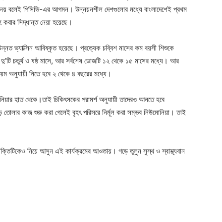
পদ নয় বলেই পিসিভি-এর আগমন। উন্নয়নশীল দেশগুলোর মধ্যে বাংলাদেশেই প্রথম
হ করার সিদ্ধান্ত নেয়া হয়েছে।
্নত ভ্যাক্সিন আবিষ্কৃত হয়েছে। প্রত্যেক চব্বিশ মাসের কম বয়সী শিশুকে
 দু’টি চতুর্থ ও ষষ্ঠ মাসে, আর সর্বশেষ ডোজটি ১২ থেকে ১৫ মাসের মধ্যে। আর
 নিয়ম অনুযায়ী নিতে হবে ২ থেকে ৪ বছরের মধ্যে।
নিয়ার হাত থেকে।তাই চিকিৎসকের পরামর্শ অনুযায়ী তাদেরও আনতে হবে
Company
 তোলার কাজ শুরু করা গেলেই বৃহৎ পরিসরে নির্মূল করা সম্ভব নিউমোনিয়া। তাই
s21
About
Contact us
যক্তিটিকেও নিয়ে আসুন এই কার্যক্রমের আওতায়। গড়ে তুলুন সুস্থ ও স্বাস্থ্যবান
Subscription Plans
My account