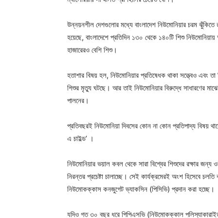
উন্নয়নশীল দেশগুলোর মধ্যে বাংলাদেশ নিউমোনিয়ার চরম ঝুঁকিতে র
হয়েছে, বাংলাদেশে প্রতিদিন ১৩০ থেকে ১৪০টি শিশু নিউমোনিয়ায় আ
হাজারেরও বেশি শিশু।
হতাশার বিষয় হল, নিউমোনিয়ার প্রতিষেধক থাকা সত্ত্বেও এবং তা 
শিশুর মৃত্যু ঘটছে। আর তাই নিউমোনিয়ার বিরুদ্ধে সাধারণের ম
পালনের।
প্রতিবছরই নিউমোনিয়া দিবসের কোন না কোন প্রতিপাদ্য বিষয় থা
এ চাইল্ড’ ।
নিউমোনিয়ার ভয়াল কবল থেকে সারা বিশ্বের শিশুদের রক্ষার জন্য 
নিরন্তর প্রচেষ্টা চালাচ্ছে। সেই কার্যক্রমেরই অংশ হিসেবে চল
নিউমোকক্কাস কনজুগেট ভ্যাকসিন (পিসিভি) প্রদান করা হচ্ছে।
যদিও গত ৩০ বছর ধরে পিপিএসভি (নিউমোকক্কাল পলিস্যাকারাইড) 