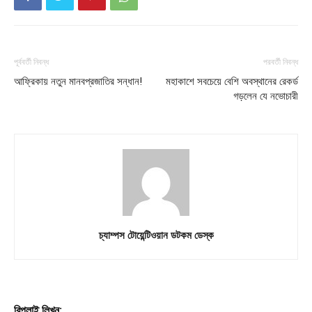
পূর্ববর্তী নিবন্ধ
পরবর্তী নিবন্ধ
আফ্রিকায় নতুন মানবপ্রজাতির সন্ধান!
মহাকাশে সবচেয়ে বেশি অবস্থানের রেকর্ড
গড়লেন যে নভোচারী
চ্যাম্পস টোয়েন্টিওয়ান ডটকম ডেস্ক
রিপ্লাই লিখুন: