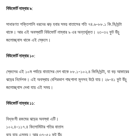
বিউফোর্ট নাম্বার ৯
:
সাধারণত শক্তিশালি ধরনের ঝড় হবার সময় বাতাসের গতি ৭৪.৬-৮৮.১ কি.মি/ঘন্টা
থাকে। আর এই অবস্থাটি বিউফোর্ট নাম্বার ৯ এর অন্তর্ভুক্ত। ২৩-৩২ ফুট উঁচু
জলোচ্ছ্বাস থাকে এই স্কেলে।
বিউফোর্ট নাম্বার ১০
:
স্কেলের এই ১০ম পর্যায়ে বাতাসের বেগ থাকে ৮৮.১-১০২.৪ কিমি/ঘন্টা, যা বড় আকারের
ঝড়ের নির্দেশক। এই অবস্থায় বেশিরভাগ গাছপালা মূলসহ উঠে
যায়। ২৯-৪১ ফুট উঁচু
জলোচ্ছ্বাস দেখা যায় এই সময়।
বিউফোর্ট নাম্বার ১১
:
বিধ্বংসী রকমের ঝড়ের অবস্থা এটি।
১০২.৪-১১৭.৪ কিলোমিটার গতির বাতাস
Champs21
বয়ে যায় এসময়। আর ৩৭-৫২ ফুট উঁচু