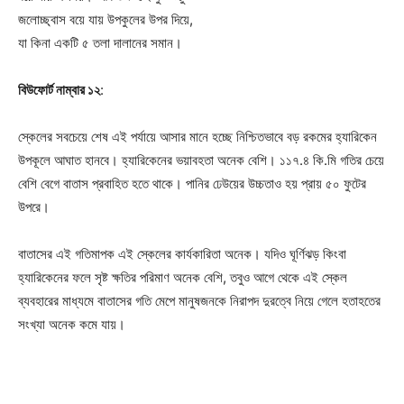
জলোচ্ছ্বাস বয়ে যায় উপকুলের উপর দিয়ে,
যা কিনা একটি ৫ তলা দালানের সমান।
বিউফোর্ট নাম্বার ১২
:
Company
স্কেলের সবচেয়ে শেষ এই পর্যায়ে আসার মানে হচ্ছে নিশ্চিতভাবে বড় রকমের হ্যারিকেন
উপকূলে আঘাত হানবে। হ্যারিকেনের ভয়াবহতা অনেক বেশি। ১১৭.৪ কি.মি গতির চেয়ে
About
বেশি বেগে বাতাস প্রবাহিত হতে থাকে। পানির ঢেউয়ের উচ্চতাও হয় প্রায় ৫০ ফুটের
Contact us
উপরে।
Subscription Plans
বাতাসের এই গতিমাপক এই স্কেলের কার্যকারিতা অনেক। যদিও ঘূর্ণিঝড় কিংবা
My account
হ্যারিকেনের ফলে সৃষ্ট ক্ষতির পরিমাণ অনেক বেশি, তবুও আগে থেকে এই স্কেল
ব্যবহারের মাধ্যমে বাতাসের গতি মেপে মানুষজনকে নিরাপদ দুরত্বে নিয়ে গেলে হতাহতের
Download PhotoCard
সংখ্যা অনেক কমে যায়।