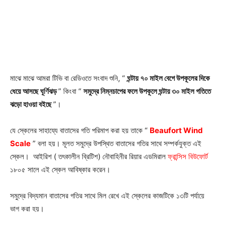
মাঝে মাঝে আমরা টিভি বা রেডিওতে সংবাদ শুনি, “
ঘন্টায় ৭০ মাইল বেগে উপকূলের দিকে
ধেয়ে আসছে ঘূর্ণিঝড়
” কিংবা “
সমুদ্রে নিম্নচাপের ফলে উপকূলে ঘন্টায় ৩০ মাইল গতিতে
ঝড়ো হাওয়া বইছে
”।
যে স্কেলের সাহায্যে বাতাসের গতি পরিমাপ করা হয় তাকে “
Beaufort Wind
Scale
” বলা হয়। মূলত সমুদ্রে উপস্থিত বাতাসের গতির সাথে সম্পর্কযুক্ত এই
স্কেল। আইরিশ ( তৎকালীন ব্রিটিশ) নৌবাহিনীর রিয়ার এডমিরাল
ফ্রান্সিস বিউফোর্ট
১৮০৫ সালে এই স্কেল আবিষ্কার করেন।
সমুদ্রে বিদ্যমান বাতাসের গতির সাথে মিল রেখে
এই স্কেলের কাজটিকে ১৩টি পর্যায়ে
ভাগ করা হয়।