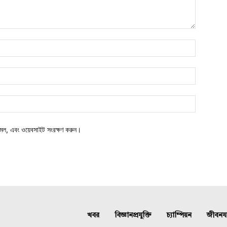
মেল, এবং ওয়েবসাইট সংরক্ষণ করুন।
খবর
বিজ্ঞানপ্রযুক্তি
চ্যাম্পিয়ন
জীবনযাত