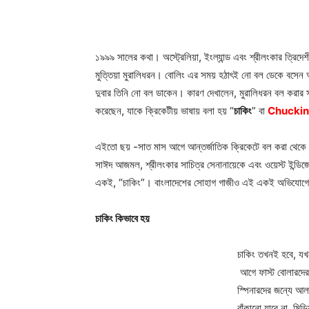
১৯৯৯ সালের কথা। অস্ট্রেলিয়া, ইংল্যান্ড এবং শ্রীলংকার ত্রিদে
মুত্তিয়া
মুরালিধরন। বোলিং এর সময় হঠাৎই নো বল ডেকে বসেন 
দুবার তিনি নো বল ডাকেন। কারণ দেখালেন, মুরালিধরন বল করার স
করেছেন, যাকে ক্রিকেটীয় ভাষায় বলা হয় “
চাকিং
” বা
Chucki
এইতো ছয় -সাত মাস আগে আন্তর্জাতিক ক্রিকেটে বল করা থেকে ন
সাঈদ আজমল, শ্রীলংকার সাচিত্র সেনানায়েকে এবং ওয়েস্ট ইন্ডি
একই, “চাকিং”। বাংলাদেশের সোহাগ গাজীও এই একই অভিযোগে 
চাকিং কিভাবে হয়
চাকিং তখনই হবে, য
আগে ফাস্ট বোলারদের
স্পিনারদের জন্যে আল
বাঁকানো যাবে না, মিড