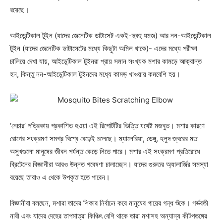
রয়েছে।
আইডেন্টিকাল টুইন (যাদের জেনেটিক ডাটাসেট একই-হুবহু যমজ) আর নন-আইডেন্টিকাল
টুইন (যাদের জেনেটিক ডাটাসেটের মধ্যে কিছুটা অমিল থাকে)- এদের মধ্যে পরীক্ষা
চালিয়ে দেখা যায়, আইডেন্টিকাল টুইনরা প্রায় সমান সংখ্যক মশার কামড়ে আক্রান্ত
হন, কিন্তু নন-আইডেন্টিকাল টুইনদের মধ্যে কামড় খাওয়ায় কমবেশি হয়।
‘নেচার’ পত্রিকায় প্রকাশিত হওয়া এই রিপোর্টটির ভিত্তি যথেষ্ট মজবুত। মশার কারণে
রোগের সংক্রমণ সমগ্র বিশ্বে বেড়েই চলেছে। ম্যালেরিয়া, ডেঙ্গু, হলুদ জ্বরের মত
অসুখগুলো মানুষের জীবন পর্যন্ত কেড়ে নিতে পারে। মশার এই সংক্রমণ প্রতিরোধে
ব্রিটেনের বিজ্ঞানীরা আরও উন্নত গবেষণা চালাচ্ছেন। যাদের গুরুতর অ্যালার্জির সমস্যা
রয়েছে তারাও এ থেকে উপকৃত হতে পারেন।
বিজ্ঞানীরা বলছেন, মশারা তাদের শিকার নির্বাচন করে মানুষের গায়ের গন্ধ শুঁকে। গর্ভবতী
নারী এবং যাদের দেহের তাপমাত্রা কিঞ্চিৎ বেশি থাকে তারা মশাসহ অন্যান্য কীটপতঙ্গের