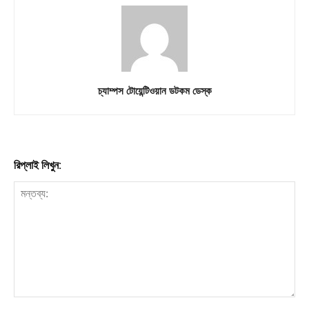
চ্যাম্পস টোয়েন্টিওয়ান ডটকম ডেস্ক
রিপ্লাই লিখুন: