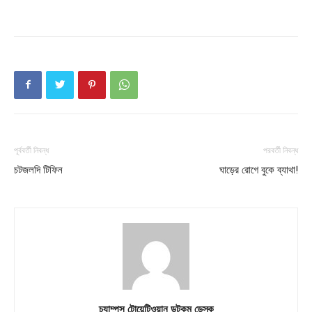
Company
About
Contact us
Subscription Plans
My account
পূর্ববর্তী নিবন্ধ
পরবর্তী নিবন্ধ
চটজলদি টিফিন
ঘাড়ের রোগে বুকে ব্যাথা!
চ্যাম্পস টোয়েন্টিওয়ান ডটকম ডেস্ক