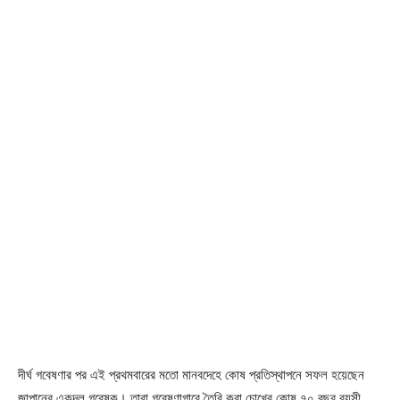
দীর্ঘ গবেষণার পর এই প্রথমবারের মতো মানবদেহে কোষ প্রতিস্থাপনে সফল হয়েছেন
জাপানের একদল গবেষক। তারা গবেষণাগারে তৈরি করা চোখের কোষ ৭০ বছর বয়সী