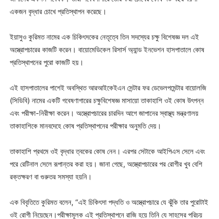
একজন বৃদ্ধার চোখে প্রতিস্থাপন করেছে।
ইয়াসুও কুরিমত নামের এক চিকিৎসকের নেতৃত্বে তিন সদস্যের চক্ষু বিশেষজ্ঞ দল এই
অস্ত্রোপচারের কাজটি করেন। বায়োমেডিকেল রিসার্স অ্যান্ড ইনভেশন হাসপাতালে কোষ
প্রতিস্থাপনের পুরো কাজটি হয়।
এই হাসপাতালের পাশেই অবস্থিত আরআইকেইএন সেন্টার ফর ডেভেলপমেন্টার বায়োলজি
(সিডিবি) নামের একটি গবেষণাগারের চক্ষুবিশেষজ্ঞ মাসায়ো তাকাহাশি ওই কোষ উৎপন্ন
এবং পরীক্ষা-নিরীক্ষা করেন। অস্ত্রোপচারের চারদিন আগে জাপানের স্বাস্থ্য মন্ত্রণালয়
তাকাহাশিকে মানবদেহে কোষ প্রতিস্থাপনের পরীক্ষার অনুমতি দেয়।
তাকাহাশি প্রথমে ওই বৃদ্ধার ত্বকের কোষ নেন। এরপর সেটাকে আইপিএস সেলে এবং
পরে রেটিনাল সেলে রূপান্তর করা হয়। জানা গেছে, অস্ত্রোপচারের পর রোগীর খুব বেশি
রক্তক্ষরণ বা গুরুতর সমস্যা হয়নি।
এক বিবৃতিতে কুরিমত বলেন, “এই চিকিৎসা পদ্ধতি ও অস্ত্রোপচারে যে ঝুঁকি তার পুরোটাই
ওই রোগী নিয়েছেন।পরীক্ষামূলক এই প্রতিস্থাপনে রাজি হয়ে তিনি যে সাহসের পরিচয়