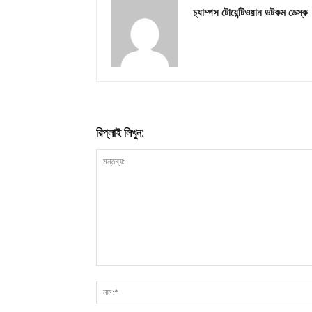
চ্যাম্পস টোয়েন্টিওয়ান ডটকম ডেস্ক
রিপ্লাই লিখুন: