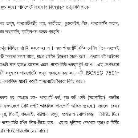
াক্ত করে। পাসপোর্টে সাধারণত নিম্নোক্ত তথ্যাবলি থাকে-
ের তথ্য, পাসপোর্টধারীর নাম, জাতীয়তা, জন্মতারিখ, লিঙ্গ, পাসপোর্টের মেয়াদ,
ার তথ্যাবলি, ব্যক্তিগত নম্বর প্রভৃতি।
তথ্য মিলিয়ে যাচাই করতে হয় না। বরং পাসপোর্ট রিডিং মেশিন দিয়ে সহজেই
 একটি আলাদা অংশ থাকে, যাকে মেশিন রিডেবল জোন বলে। এখানে দুই লাইনের
গুবি মনে হলেও আসলে এটাই পাসপোর্টের গুরুত্বপূর্ণ অংশ। এই লেখাগুলো
Company
 শুধুমাত্র পাসপোর্টের জন্য ব্যবহার করা হয়, এটি ISO/IEC 7501-
s21
এলগরিদম যাচাই করেই পাসপোর্টের বৈধতা নির্ণয় করে।
About
Contact us
রকার হয় সেগুলো হল- পাসপোর্ট ফর্ম, চার কপি ছবি (সত্যায়িত), জাতীয়
Subscription Plans
্য বাংলাদেশে মোট দশটি আঞ্চলিক পাসপোর্ট অফিস রয়েছে। এগুলো যেসব
My account
্লা, সিলেট, রাজশাহী, বরিশাল, রংপুর, যশোর ও গোপালগঞ্জ। নির্ধারিত দিনে
াসপোর্টের রশিদ নিয়ে নিতে হবে। এরপর পুলিশের স্পেশাল ব্রাঞ্চের নির্দিষ্ট
য়ার পরেই পাসপোর্ট নেয়া যাবে।
Download PhotoCard