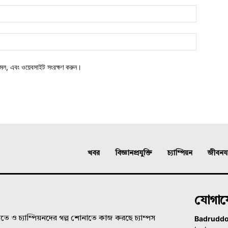
মেল, এবং ওয়েবসাইট সংরক্ষণ করুন।
খবর
বিজ্ঞানপ্রযুক্তি
চ্যাম্পিয়ন
জীবনযাত
যোগা
Badrudd
ে ও চ্যাম্পিয়নদের গল্প শোনাতে কাজ করছে চ্যাম্পস