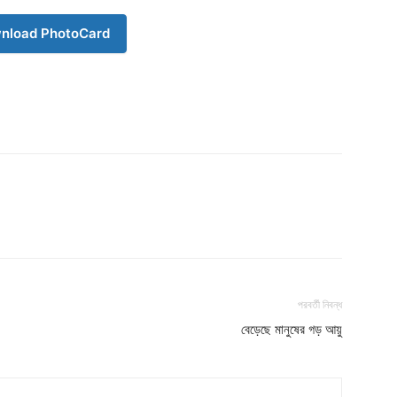
nload PhotoCard
পরবর্তী নিবন্ধ
বেড়েছে মানুষের গড় আয়ু