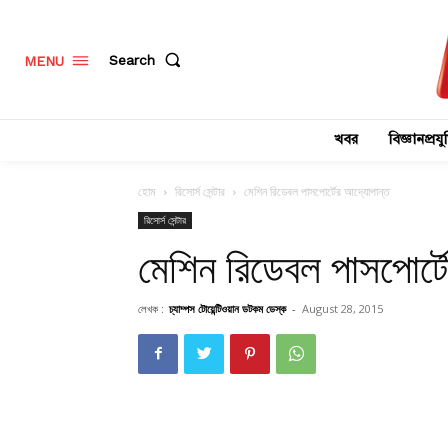
Search
MENU
খবর
বিজ্ঞানপ্রযুক
হোম
রিসোর্স সেন্টার
মেশিন রিডেবল পাসপোর্টের আদ্যোপান্ত
রিসোর্স সেন্টার
মেশিন রিডেবল পাসপোর্ট
লেখক :
চ্যাম্পস টোয়েন্টিওয়ান ডটকম ডেস্ক
-
August 28, 2015