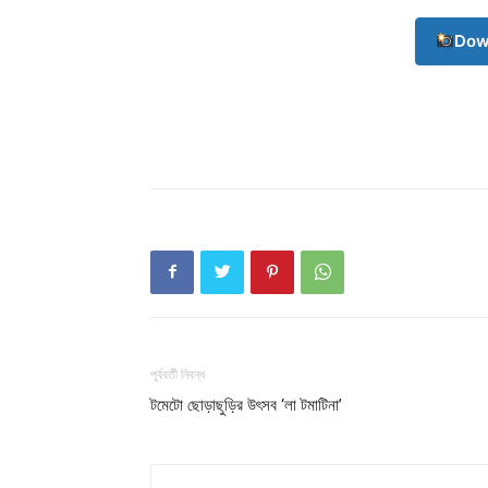
Dow
পূর্ববর্তী নিবন্ধ
টমেটো ছােড়াছুড়ির উৎসব ‘লা টমাটিনা’