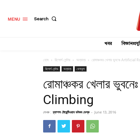
Search
MENU
খবর
বিজ্ঞানপ্রযুক
হোম
রিসোর্স সেন্টার
অন্যান্য
রোমাঞ্চকর খেলার ভুবনেঃ Artificia
রিসোর্স সেন্টার
অন্যান্য
খেলাধুলা
রোমাঞ্চকর খেলার ভুবন
Climbing
লেখক :
চ্যাম্পস টোয়েন্টিওয়ান ডটকম ডেস্ক
-
June 13, 2016