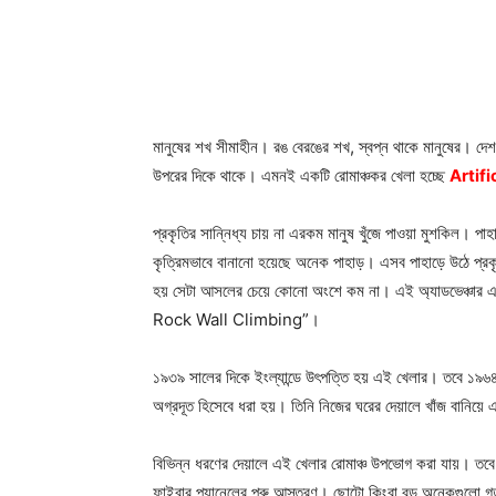
মানুষের শখ সীমাহীন। রঙ বেরঙের শখ, স্বপ্ন থাকে মানুষের। দেশ 
উপরের দিকে থাকে। এমনই একটি রোমাঞ্চকর খেলা হচ্ছে
Artif
প্রকৃতির সান্নিধ্য চায় না এরকম মানুষ খুঁজে পাওয়া মুশকিল। প
কৃত্রিমভাবে বানানো হয়েছে অনেক পাহাড়। এসব পাহাড়ে উঠে প্রকৃতি
হয় সেটা আসলের চেয়ে কোনো অংশে কম না। এই অ্যাডভেঞ্চার এখন 
Rock Wall Climbing”।
১৯৩৯ সালের দিকে ইংল্যান্ডে উৎপত্তি হয় এই খেলার। তবে ১৯৬৪
অগ্রদূত হিসেবে ধরা হয়। তিনি নিজের ঘরের দেয়ালে খাঁজ বানিয়ে
বিভিন্ন ধরণের দেয়ালে এই খেলার রোমাঞ্চ উপভোগ করা যায়। তবে
ফাইবার প্যানেলের পুরু আস্তরণ। ছোটো কিংবা বড় অনেকগুলো গর্ত 