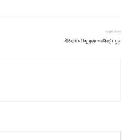
পরবর্তী নিবন্ধ
ঐতিহাসিক কিছু যুদ্ধঃ ওয়াটারলু’র যুদ্ধ