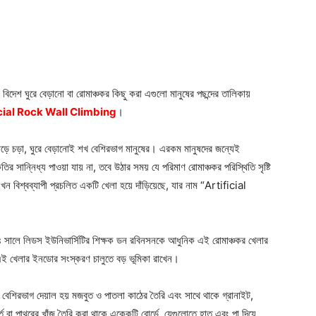
বিদেশ ঘুরে বেড়ানো বা রোমাঞ্চকর কিছু করা এগুলো মানুষের পছন্দের তালিকায়
icial Rock Wall Climbing
।
াহাড়ে চড়া, ঘুরে বেড়ানোই শখ বেশিরভাগ মানুষের। এরকম মানুষদের জন্যেই
র সান্নিধ্য পাওয়া যায় না, তবে উঠার সময় যে পরিমাণ রোমাঞ্চকর পরিস্থিতি সৃষ্টি
বিশ্বব্যাপী প্রচলিত একটি খেলা হয়ে দাঁড়িয়েছে, যার নাম “Artificial
 সালে লিডস ইউনিভার্সিটির শিক্ষক ডন রবিনসনকে আধুনিক এই রোমাঞ্চকর খেলার
 এই খেলার ইনডোর সংস্করণ চালুতে বড় ভূমিকা রাখেন।
 বেশিরভাগ দেয়াল হয় মজবুত ও পাতলা কাঠের তৈরি এবং সাথে থাকে গ্রানাইট,
বা পাথরের খাঁজ তৈরি করা থাকে একেকটি বোর্ডে, যেগুলোতে হাত এবং পা দিয়ে