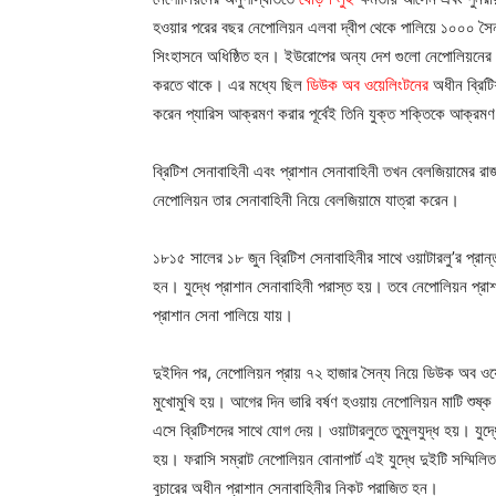
হওয়ার পরের বছর নেপোলিয়ন এলবা দ্বীপ থেকে পালিয়ে ১০০০ সৈন্
সিংহাসনে অধিষ্ঠিত হন। ইউরোপের অন্য দেশ গুলো নেপোলিয়নের আগ
করতে থাকে। এর মধ্যে ছিল
ডিউক অব ওয়েলিংটনের
অধীন ব্রিটি
করেন প্যারিস আক্রমণ করার পূর্বেই তিনি যুক্ত শক্তিকে আক্র
ব্রিটিশ সেনাবাহিনী এবং
প্রাশা
ন সেনাবাহিনী তখন বেলজিয়ামের রা
নেপোলিয়ন তার সেনাবাহিনী নিয়ে বেলজিয়ামে যাত্রা করেন।
১৮১৫ সালের ১৮ জুন ব্রিটিশ সেনাবাহিনীর সাথে ওয়াটারলু’র প্রা
হন। যুদ্ধে
প্রাশা
ন সেনাবাহিনী পরাস্ত হয়। তবে নেপোলিয়ন
প্রা
প্রাশা
ন সেনা পালিয়ে যায়।
দুইদিন পর, নেপোলিয়ন প্রায় ৭২ হাজার সৈন্য নিয়ে ডিউক অব ওয়েলি
মুখোমুখি হয়। আগের দিন ভারি বর্ষণ হওয়ায় নেপোলিয়ন মাটি শুষ
এসে ব্রিটিশদের সাথে যোগ দেয়। ওয়াটারলুতে তুমুলযুদ্ধ হয়। যু
হয়। ফরাসি সম্রাট নেপোলিয়ন বোনাপার্ট এই যুদ্ধে দুইটি সম্মিল
বুচারের অধীন
প্রাশা
ন সেনাবাহিনীর নিকট পরাজিত হন।