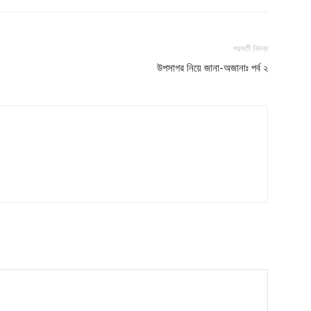
পরবর্তী নিবন্ধ
উপসাগর নিয়ে জানা-অজানাঃ পর্ব ২