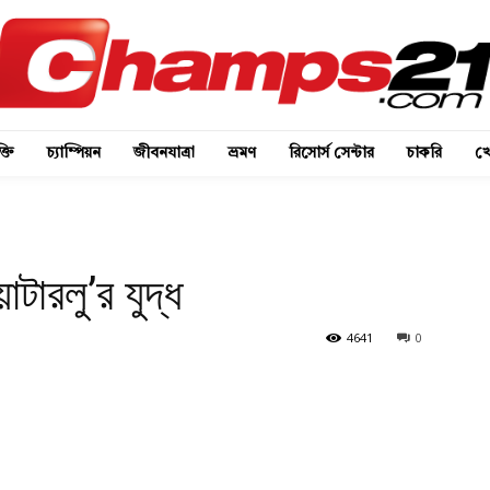
্তি
চ্যাম্পিয়ন
জীবনযাত্রা
ভ্রমণ
রিসোর্স সেন্টার
চাকরি
খে
টারলু’র যুদ্ধ
4641
0