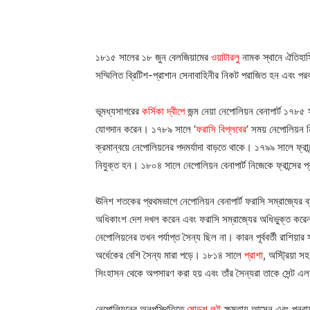
১৮১৫ সালের ১৮ জুন বেলজিয়ামের
ওয়াটারলু
নামক স্থানে ঐতিহাস
সম্মিলিত ব্রিটিশ-প্রাশান সেনাবাহিনীর নিকট পরাজিত হন এবং পরবর
ভূমধ্যসাগরের
কর্সিকা দ্বীপে
জন্ম নেয়া নেপোলিয়ন বেনাপার্ট ১৭৮৫ 
যোগদান করেন। ১৭৮৯ সালে ‘
ফরাসি বিপ্লবের
‘ সময় নেপোলিয়ন ন
ক্রমান্বয়ে নেপোলিয়নের পদমর্যাদা বাড়তে থাকে। ১৭৯৯ সালে ফ্রান্সে
নিযুক্ত হন। ১৮০৪ সালে নেপোলিয়ন বেনাপার্ট নিজেকে ফ্রান্সের 
ঊনিশ শতকের প্রথমভাগে নেপোলিয়ন বেনাপার্ট ফরাসি সম্রাজ্যের
অধিকাংশ দেশ দখল করেন এবং ফরাসি সম্রাজ্যের অধিভুক্ত করেন।
নেপোলিয়নের তখন পর্যাপ্ত সৈন্য ছিল না। কারন পূর্ববর্তী রাশিয়
অর্ধেকের বেশি সৈন্য মারা পড়ে। ১৮১৪ সালে
প্রাশা
, অস্ট্রিয়া 
সিংহাসন থেকে অপসারণ করা হয় এবং তাঁর সৈন্যরা তাকে সেন্ট এলবা
নেপোলিয়নের অনুপস্থিতিতে
ষোড়শ লুই
ক্ষমতায় আসেন এবং পুনরায় 