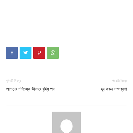
Company
About
Contact us
Subscription Plans
My account
Download PhotoCard
পূর্ববর্তী নিবন্ধ
পরবর্তী নিবন্ধ
আমাদের মস্তিষ্ক কীভাবে বৃদ্ধি পায়
দূর করুন মাথাব্যথা