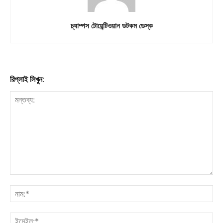
চ্যাম্পস টোয়েন্টিওয়ান ডটকম ডেস্ক
রিপ্লাই লিখুন: