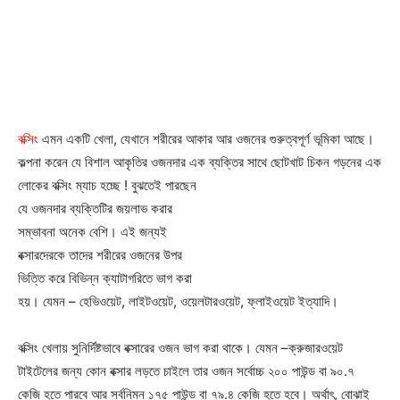
বক্সিং
এমন একটি খেলা, যেখানে শরীরের আকার আর ওজনের গুরুত্বপূর্ণ ভূমিকা আছে।
কল্পনা করেন যে বিশাল আকৃতির ওজনদার এক ব্যক্তির সাথে
ছোটখাট চিকন গড়নের এক
লোকের বক্সিং ম্যাচ হচ্ছে ! বুঝতেই পারছেন
যে ওজনদার ব্যক্তিটির জয়লাভ করার
সম্ভাবনা অনেক বেশি। এই জন্যই
বক্সারদেরকে তাদের শরীরের ওজনের উপর
ভিত্তি করে বিভিন্ন ক্যাটাগরিতে ভাগ করা
হয়। যেমন – হেভিওয়েট, লাইটওয়েট, ওয়েলটারওয়েট, ফ্লাইওয়েট ইত্যাদি।
বক্সিং খেলায় সুনির্দিষ্টভাবে বক্সারের ওজন ভাগ করা থাকে। যেমন –ক্রুজারওয়েট
টাইটেলের জন্য কোন বক্সার লড়তে চাইলে তার ওজন সর্বোচ্চ ২০০ পাউন্ড বা ৯০.৭
কেজি হতে পারবে আর সর্বনিম্ন ১৭৫ পাউন্ড বা ৭৯.৪ কেজি হতে হবে। অর্থাৎ, বোঝাই