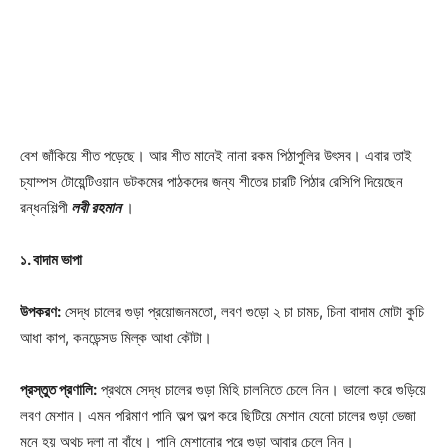
বেশ জাঁকিয়ে শীত পড়েছে। আর শীত মানেই নানা রকম পিঠাপুলির উৎসব। এবার তাই
চ্যাম্পস টোয়েন্টিওয়ান ডটকমের পাঠকদের জন্য শীতের চারটি পিঠার রেসিপি দিয়েছেন
রন্ধনশিল্পী
লবী রহমান
।
১. বাদাম ভাপা
উপকরণ:
সেদ্ধ চালের গুড়া প্রয়োজনমতো, লবণ গুড়ো ২ চা চামচ, চিনা বাদাম মোটা কুচি
আধা কাপ, কনডেন্সড মিল্ক আধা কৌটা।
প্রস্তুত প্রণালি:
প্রথমে সেদ্ধ চালের গুড়া মিহি চালনিতে চেলে নিন। ভালো করে গুড়িয়ে
লবণ মেশান। এমন পরিমাণ পানি অল্প অল্প করে ছিটিয়ে মেশান যেনো চালের গুড়া ভেজা
মনে হয় অথচ দলা না বাঁধে। পানি মেশানোর পরে গুড়া আবার চেলে নিন।