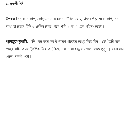
৩. নকশী পিঠা
উপকরণ :
সুজি ১ কাপ, কোঁড়ানো নারকেল ৪ টেবিল চামচ, চালের গুঁড়া আধা কাপ, লবণ
আধা চা চামচ, চিনি ৫ টেবিল চামচ, গরম পানি ১ কাপ, তেল পরিমাণমতো।
প্রস্তুত প্রণালি:
পানি গরম করে সব উপকরণ পাত্রের মধ্যে দিয়ে দিন। ডো তৈরি হলে
খেজুর কাঁটা অথবা টুথপিক দিয়ে অাঁচড়ে নকশা করে ডুবো তেলে ভেজে তুলুন। ব্যস হয়ে
গেলো নকশী পিঠা।