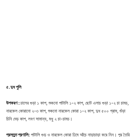
Download PhotoCard
৫. দুধ পুলি
উপকরণ :
চালের গুড়া ১ কাপ, শুকনো পাটালি ১-২ কাপ, ছোট এলাচ গুড়া ১-২ চা চামচ,
নারকেল কোরানো ২-৩ কাপ, শুকনো নারকেল কোরা ১-২ কাপ, দুধ ৫০০ গ্রাম, গুঁড়া
চিনি দেড় কাপ, লবণ সামান্য, মধু ২ চা-চামচ।
প্রস্তুত প্রণালি:
পাটালি গুড় ও নারকেল কোরা ঢিমে আঁচে নাড়াচাড়া করে নিন। পুর তৈরি