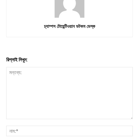
চ্যাম্পস টোয়েন্টিওয়ান ডটকম ডেস্ক
রিপ্লাই লিখুন: