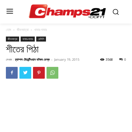
হোম
জীবনযাত্রা
খাবার-দাবার
জীবনযাত্রা
খাবার-দাবার
রেসিপি
শীতের পিঠা
লেখক :
চ্যাম্পস টোয়েন্টিওয়ান ডটকম ডেস্ক
-
January 19, 2015
3568
0