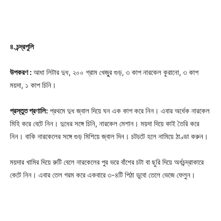
Champs21
৪. চন্দ্রপুলি
উপকরণ :
আধা লিটার দুধ, ২০০ গ্রাম খেজুুর গুড়, ৩ কাপ নারকেল কুরানো, ৩ কাপ
ময়দা, ১ কাপ চিনি।
প্রস্তুত প্রণালি:
প্রথমে দুধ জ্বাল দিয়ে ঘন এক কাপ করে নিন। এবার অর্ধেক নারকেল
Company
মিহি করে বেটে নিন। দুধের সঙ্গে চিনি, নারকেল মেশান। ময়দা দিয়ে কাই তৈরি করে
নিন। বাকি নারকেলের সঙ্গে গুড় মিশিয়ে জ্বাল দিন। চটচটে হলে নামিয়ে ঠাণ্ডা করুন।
About
Contact us
ময়দার খামির দিয়ে রুটি বেলে নারকেলের পুর ভরে বাঁশের চটা বা ছুরি দিয়ে অর্ধচন্দ্রাকারে
Subscription Plans
কেটে নিন। এবার তেল গরম করে একবারে ৩-৪টি পিঠা ডুবো তেলে ভেজে ফেলুন।
My account