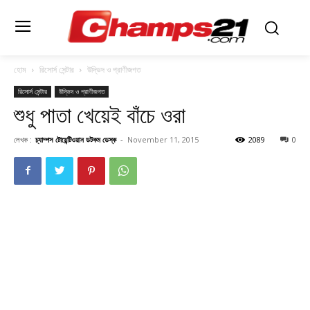
হোম
রিসোর্স সেন্টার
উদ্ভিদ ও প্রাণীজগত
রিসোর্স সেন্টার
উদ্ভিদ ও প্রাণীজগত
শুধু পাতা খেয়েই বাঁচে ওরা
লেখক :
চ্যাম্পস টোয়েন্টিওয়ান ডটকম ডেস্ক
-
November 11, 2015
2089
0