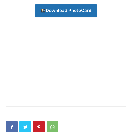
Subscription Plans
Download PhotoCard
My account
Download PhotoCard