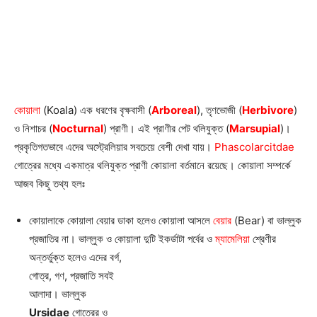
কোয়ালা
(Koala) এক ধরণের বৃক্ষবাসী (
Arboreal
), তৃণভোজী (
Herbivore
)
ও নিশাচর (
Nocturnal
) প্রাণী। এই প্রাণীর পেট থলিযুক্ত (
Marsupial
)।
প্রকৃতিগতভাবে এদের অস্ট্রেলিয়ার সবচেয়ে বেশী দেখা যায়।
Phascolarcitdae
গোত্রের মধ্যে একমাত্র থলিযুক্ত প্রাণী কোয়ালা বর্তমানে রয়েছে। কোয়ালা সম্পর্কে
আজব কিছু তথ্য হলঃ
কোয়ালাকে কোয়ালা বেয়ার ডাকা হলেও কোয়ালা আসলে
বেয়ার
(Bear) বা ভাল্লুক
প্রজাতির না। ভাল্লুক ও কোয়ালা দুটি ইকর্ডাটা পর্বের ও
ম্যামেলিয়া
শ্রেণীর
অন্তর্ভুক্ত হলেও এদের বর্গ,
গোত্র, গণ, প্রজাতি সবই
আলাদা। ভাল্লুক
Ursidae
গোত্রের ও