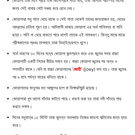
কোয়ালা এক দিনে প্রায় এক কিলোগ্রাম পাতা খায়, এবং আগামী আট-নয় দিনের
জন্য সেই খাবার পেটে সঞ্চয় করে রেখে দেয়।
কোয়ালারা শুধু পাতা খেয়ে থাকে ও সেই পাতা থেকেই তাদের জলয়োজন হয়, দেহের
আদ্রতার চাহিদা পূরণ হয়। আদিবাসী ভাষায় কোয়ালা এর অর্থ পানিশুন্য বা পানি
ছাড়া। পানি না খেয়ে থাকতে পারে বলেই তাদের এই নামকরণ। কিন্তু মাঝে মাঝে
গ্রীষ্মকালের প্রখর তাপদাহে তারা ডিহাইড্রেশনে ভুগে।
গর্ভে ধারণের ৩০ দিনের মধ্যে কোয়ালা জন্মগ্রহন করে এবং জন্মের সময় বাচ্চা
কোয়ালাটি একটি শিমের বীচির সমান হয়। বাচ্চা কোয়ালা জন্মের পর অন্ধ ও
পশমহীন থাকে। বেবি বা বাচ্চা কোয়ালাদের ‘
জোয়ী
’ (joey) বলা হয়। তারা জন্মের
পর ৬ মাস পর্যন্ত মায়ের থলিতে থাকে।
কোয়ালাদের মানুষের মত আঙ্গুলের ছাপ বা ফিঙ্গারপ্রিন্ট রয়েছে।
কোয়ালারা খুব ভালো সাঁতার কাটতে পারে। ধারণা করা হয় তারা নদী সাঁতরে পাড়
করতে সক্ষম।
দিনের শুধুমাত্র ১৫ মিনিট তারা ঝুলন্ত অবস্থায় নিজের জায়গা পাল্টানোর জন্য ব্যয়
করে।