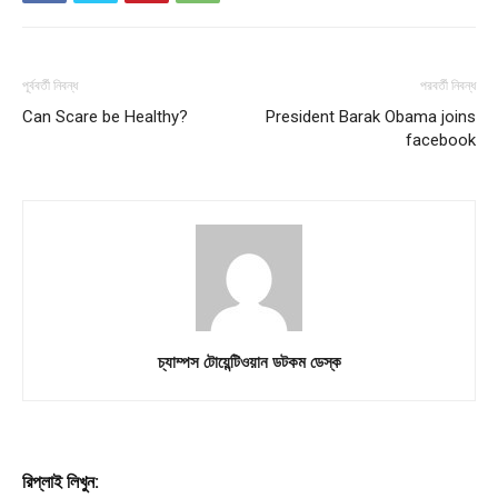
পূর্ববর্তী নিবন্ধ
পরবর্তী নিবন্ধ
Can Scare be Healthy?
President Barak Obama joins
facebook
চ্যাম্পস টোয়েন্টিওয়ান ডটকম ডেস্ক
রিপ্লাই লিখুন: