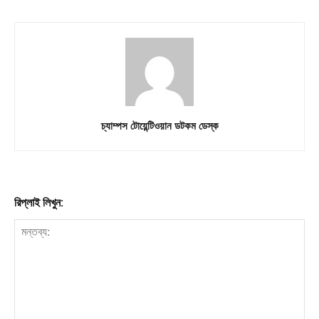
চ্যাম্পস টোয়েন্টিওয়ান ডটকম ডেস্ক
রিপ্লাই লিখুন: