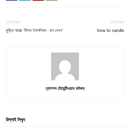
পূর্ববর্তী নিবন্ধ
পরবর্তী নিবন্ধ
মুক্তি পাচ্ছে ‘মিশন ইমপসিবল : রগ নেশন’
how to candle
চ্যাম্পস টোয়েন্টিওয়ান ডটকম
রিপ্লাই লিখুন: