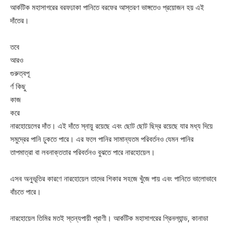
আর্কটিক মহাসাগরের বরফঢাকা পানিতে বরফের আস্তরণ ভাঙ্গতেও
প্রয়োজন হয় এই
দাঁতের।
তবে
আরও
গুরুত্বপূ
র্ণ কিছু
কাজ
করে
নারহোয়েলের দাঁত। এই দাঁতে স্নায়ু রয়েছে এবং ছোট ছোট ছিদ্র রয়েছে যার মধ্য দিয়ে
সমুদ্রের পানি ঢুকতে পারে। এর ফলে পানির সামান্যতম পরিবর্তনও যেমন পানির
তাপমাত্রা বা লবনাক্ততার পরিবর্তনও বুঝতে পারে নারহোয়েল।
এসব অনুভূতির কারণে নারহোয়েল তাদের শিকার সহজে খুঁজে পায় এবং পানিতে ভালোভাবে
বাঁচতে পারে।
নারহোয়েল তিমির মতই স্তন্যপায়ী প্রাণী। আর্কটিক মহাসাগরের গ্রিনল্যান্ড, কানাডা