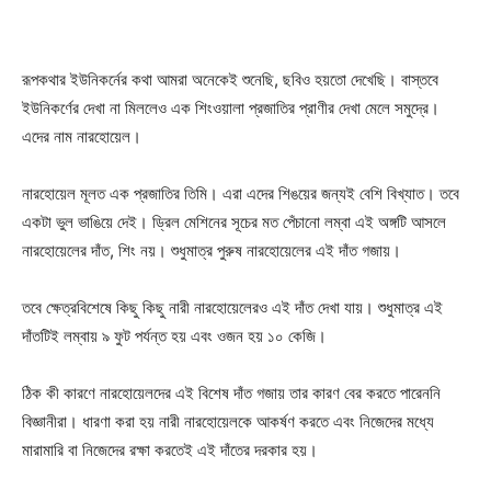
রূপকথার ইউনিকর্নের কথা আমরা অনেকেই শুনেছি, ছবিও হয়তো দেখেছি। বাস্তবে
ইউনিকর্ণের দেখা না মিললেও এক শিংওয়ালা প্রজাতির প্রাণীর দেখা মেলে সমুদ্রে।
এদের নাম নারহোয়েল।
নারহোয়েল মূলত এক প্রজাতির তিমি। এরা এদের শিঙয়ের জন্যই বেশি বিখ্যাত। তবে
একটা ভুল ভাঙিয়ে দেই। ড্রিল মেশিনের সূচের মত পেঁচানো লম্বা এই অঙ্গটি আসলে
নারহোয়েলের দাঁত, শিং নয়। শুধুমাত্র পুরুষ নারহোয়েলের এই দাঁত গজায়।
তবে ক্ষেত্রবিশেষে কিছু কিছু নারী নারহোয়েলেরও এই দাঁত দেখা যায়। শুধুমাত্র এই
দাঁতটিই লম্বায় ৯ ফুট পর্যন্ত হয় এবং ওজন হয় ১০ কেজি।
ঠিক কী কারণে নারহোয়েলদের এই বিশেষ দাঁত গজায় তার কারণ বের করতে পারেননি
বিজ্ঞানীরা। ধারণা করা হয় নারী নারহোয়েলকে আকর্ষণ করতে এবং নিজেদের মধ্যে
মারামারি বা নিজেদের রক্ষা করতেই এই দাঁতের দরকার হয়।