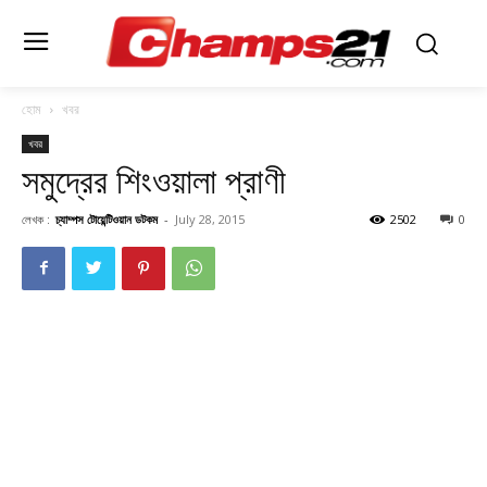
হোম
খবর
খবর
সমুদ্রের শিংওয়ালা প্রাণী
লেখক :
চ্যাম্পস টোয়েন্টিওয়ান ডটকম
-
July 28, 2015
2502
0