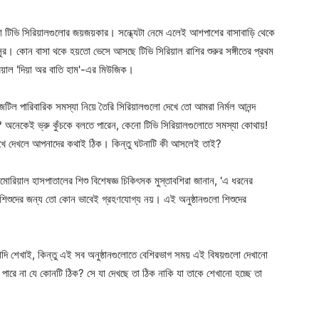
বাংলা টিভি সিরিয়ালগুলোর জয়জয়কার। সন্ধ্যেটা নেমে এলেই আশপাশের বাসাবাড়ি থেকে
ুর। কোন বাসা থকে হয়তো ভেসে আসছে টিভি সিরিয়াল রাশির শুরুর সঙ্গীতের প্রথম
িয়াল 'দিয়া অর বাতি হাম'-এর মিউজিক।
িল পারিবারিক সমস্যা নিয়ে তৈরি সিরিয়ালগুলো দেখে তো আমরা নির্মল আনন্দ
া? অনেকেই ভ্রু কুঁচকে বলতে পারেন, কেনো টিভি সিরিয়ালগুলোতে সমস্যা কোথায়!
খে দেখলে আপনাদের কথাই ঠিক। কিন্তু ঘটনাটি কী আসলেই তাই?
ারিয়াল হাসপাতালের শিশু বিশেষজ্ঞ চিকিৎসক মুস্তাবশিরা জানান, 'এ ধরনের
 শিশুদের জন্য তো কোন ভাবেই গ্রহণযোগ্য নয়। এই অনুষ্ঠানগুলো শিশুদের
যাদি শেখাই, কিন্তু এই সব অনুষ্ঠানগুলোতে বেশিরভাগ সময় এই বিষয়গুলো দেখানো
পারে না যে কোনটি ঠিক? সে যা দেখছে তা ঠিক নাকি যা তাকে শেখানো হচ্ছে তা