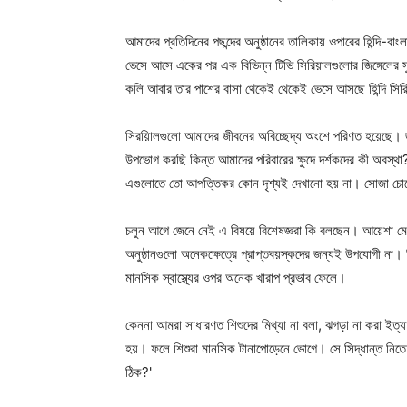
আমাদের প্রতিদিনের পছন্দের অনুষ্ঠানের তালিকায় ওপারের হিন্দি-
ভেসে আসে একের পর এক বিভিন্ন টিভি সিরিয়ালগুলোর জিঙ্গেলের স
কলি আবার তার পাশের বাসা থেকেই থেকেই ভেসে আসছে হিন্দি সির
সিরয়িালগুলো আমাদের জীবনের অবিচ্ছেদ্য অংশে পরিণত হয়েছে। জট
উপভোগ করছি কিন্ত আমাদের পরিবারের ক্ষুদে দর্শকদের কী অবস্থ
এগুলোতে তো আপত্তিকর কোন দৃশ্যই দেখানো হয় না। সোজা চো
চলুন আগে জেনে নেই এ বিষয়ে বিশেষজ্ঞরা কি বলছেন। আয়েশা মেমে
অনুষ্ঠানগুলো অনেকক্ষেত্রে প্রাপ্তবয়স্কদের জন্যই উপযোগী না।
মানসিক স্বাস্থ্যের ওপর অনেক খারাপ প্রভাব ফেলে।
কেননা আমরা সাধারণত শিশুদের মিথ্যা না বলা, ঝগড়া না করা ইত্
হয়। ফলে শিশুরা মানসিক টানাপোড়েনে ভোগে। সে সিদ্ধান্ত নিতে 
ঠিক?'