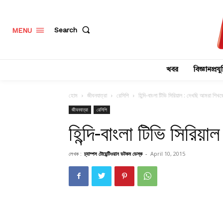
Search
MENU
খবর
বিজ্ঞানপ্রযুক
হোম
জীবনযাত্রা
রেসিপি
হিন্দি-বাংলা টিভি সিরিয়াল : দেখছি আমরা শিখ
জীবনযাত্রা
রেসিপি
হিন্দি-বাংলা টিভি সিরি
লেখক :
চ্যাম্পস টোয়েন্টিওয়ান ডটকম ডেস্ক
-
April 10, 2015