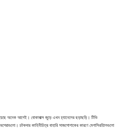
েরিয়েছে অনেক আগেই। বোকাবাক্স জুড়ে এখন চ্যানেলের ছড়াছড়ি। টিভি
প অপেরাগুলো। চটকদার কাহিনীচিত্র বাহারি সাজপোশাকের কারণে মেগাসিরয়িালগুলো