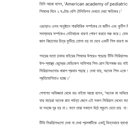
তিনি আরো বলেন, 'American academy of pediatric-এর মতে
শিশুদের দিনে ২ ঘণ্টার বেশি টেলিভিশন দেখতে দেয়া ক্ষতিকর।'
এছাড়াও এসব অনুষ্ঠানে পারবিারিক সর্ম্পকের যে জটিল এবং কুটিল
সদস্যদরে সর্ম্পকেও নেতিবাচক ধারণা পোষণ করতে শুরু করে। যেমন 
জাল বিছানোর চিত্র ফুটিয়ে তোলা হয় তা দেখে একটি শিশু ধারণা
শহরের মতো ঢাকার বাইরের শিশুদের উপরেও পড়েছে টিভি সিরিয়ালগু
উপ-স্বাস্থ্য কেন্দ্রের মেডিকেল অফিসার শিশু রোগ বিশেষজ্ঞ ডাঃ
সিরিয়ালগুলোর খারাপ প্রভাব পড়ছে। দেখা যায়, অনেক শিশু একে অ
প্রতিযোগিতাও হচ্ছে।'
পেশাগত অভিজ্ঞতা থেকে ডাঃ নাইমা আরো বলেন, 'অনেক মা অভিযোগ ক
যায় মায়েরা অনেক রাত পর্যন্ত জেগে এই সকল সিরিয়াল দেখেন ফল
যা সহজে দূর হয় না। ফলে তারা সকালে উঠে স্কুলে যেতে চায় না। আ
Champ
টিভি সিরয়িালগুলো দেখা না দেখা প্রসঙ্গটিকে একটু ভিন্নভাবে ব্যাখ