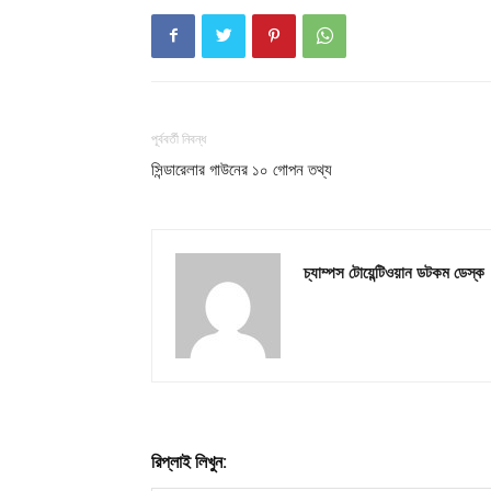
পূর্ববর্তী নিবন্ধ
সিন্ডারেলার গাউনের ১০ গোপন তথ্য
চ্যাম্পস টোয়েন্টিওয়ান ডটকম ডেস্ক
রিপ্লাই লিখুন: