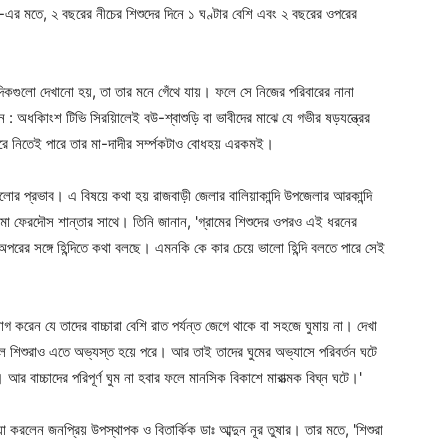
, ২ বছরের নীচের শিশুদের দিনে ১ ঘণ্টার বেশি এবং ২ বছরের ওপরের
 দিকগুলো দেখানো হয়, তা তার মনে গেঁথে যায়। ফলে সে নিজের পরিবারের নানা
: অধকিাংশ টিভি সিরয়িালেই বউ-শ্বাশুড়ি বা ভাবীদের মাঝে যে গভীর ষড়যন্ত্রের
 করে নিতেই পারে তার মা-দাদীর সর্ম্পকটাও বোধহয় এরকমই।
লাের প্রভাব। এ বিষয়ে কথা হয় রাজবাড়ী জেলার বালিয়াকান্দি উপজেলার আরকান্দি
 নাইমা ফেরদৌস শান্তার সাথে। তিনি জানান, 'গ্রামের শিশুদের ওপরও এই ধরনের
পরের সঙ্গে হিন্দিতে কথা বলছে। এমনকি কে কার চেয়ে ভালো হিন্দি বলতে পারে সেই
রেন যে তাদের বাচ্চারা বেশি রাত পর্যন্ত জেগে থাকে বা সহজে ঘুমায় না। দেখা
ে শিশুরাও এতে অভ্যস্ত হয়ে পরে। আর তাই তাদের ঘুমের অভ্যাসে পরিবর্তন ঘটে
Company
র বাচ্চাদের পরিপূর্ণ ঘুম না হবার ফলে মানসিক বিকাশে মারাত্মক বিঘ্ন ঘটে।'
s21
About
্যা করলেন জনপ্রিয় উপস্থাপক ও বিতার্কিক ডাঃ আব্দুন নূর তুষার। তার মতে, 'শিশুরা