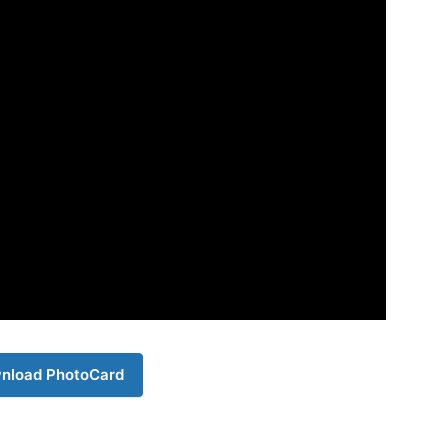
Company
s21
About
Contact us
Subscription Plans
My account
nload PhotoCard
Download PhotoCard