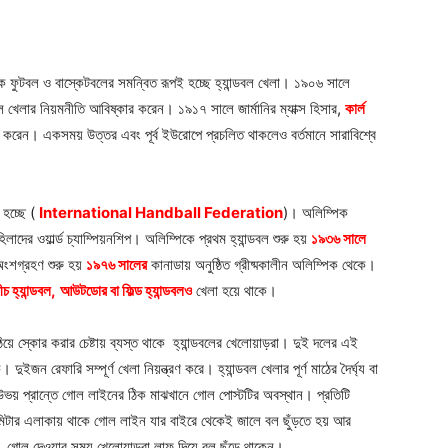
ে ফুটবল ও বাস্কেটবলের সমন্বিত রূপই হচ্ছে হ্যান্ডবল খেলা। ১৯০৬ সালে
বল খেলার নিয়মনীতি আবিষ্কার করেন। ১৯১৭ সালে জার্মানির ম্যাক্স হিসার,
কার্ল
া করেন। একসময় উত্তর এবং পূর্ব ইউরোপে প্রচলিত থাকলেও বর্তমানে সারাবিশ্বে
ন হচ্ছে (
International Handball Federation
)। অলিম্পিক
িলাদের ওয়ার্ল্ড চ্যাম্পিয়নশিপ। অলিম্পিকে প্রথম হ্যান্ডবল শুরু হয়
১৯৩৬ সালে
র অংশগ্রহণ শুরু হয়
১৯৭৬ সালের
কানাডায় অনুষ্ঠিত গ্রীষ্মকালীন অলিম্পিক থেকে।
ীচ হ্যান্ডবল,
আউটডোর বা ফিল্ড হ্যান্ডবলও
খেলা হয়ে থাকে।
ঠিয়ে স্কোর করার চেষ্টায় ব্যস্ত থাকে হ্যান্ডবলের খেলোয়াড়রা। দুই দলের এই
 রেফারি সম্পূর্ণ খেলা নিয়ন্ত্রণ করে। হ্যান্ডবল খেলার পূর্ণ মাঠের দৈর্ঘ্য বা
ের উভয় প্রান্তে গোল লাইনের ঠিক মাঝখানে গোল পোস্টটির অবস্থান। প্রতিটি
র ৬মিটার এলাকায় থাকে গোল লাইন যার বাইরে থেকেই জালে বল ছুঁড়তে হয় আর
ন। গোল দেওয়ার সময় খেলোয়াড়রা লাফ দিয়ে বল ছুঁড়ে থাকেন।