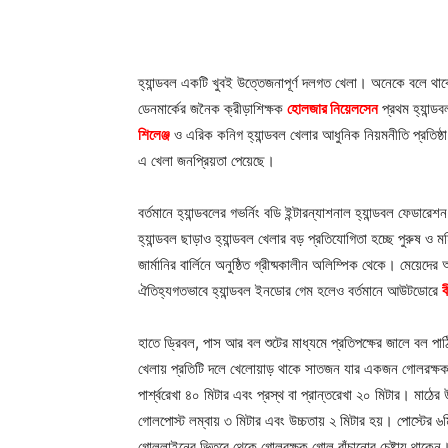
হ্যান্ডবল একটি খুবই উত্তেজনাপূর্ণ দলগত খেলা। অনেকে বলে থাক
ডেনমার্কের জনৈক ক্রীড়াশিক্ষক
হোলজার নিয়েলসেন
প্রথম হ্যান্ড
শিলেঞ্জ
ও এরিক কনিগ হ্যান্ডবল খেলার আধুনিক নিয়মনীতি প্রতিষ্ঠ
এ খেলা জনপ্রিয়তা পেয়েছে।
বর্তমানে হ্যান্ডবলের গভর্নিং বডি ইন্টারন্যাশনাল হ্যান্ডবল ফেডারেশ
হ্যান্ডবল ছাড়াও হ্যান্ডবল খেলার বড় প্রতিযোগিতা হচ্ছে পুরুষ ও মহ
জার্মানির বার্লিনে অনুষ্ঠিত গ্রীষ্মকালীন অলিম্পিক থেকে। মেয়েদে
ঐতিহ্যগতভাবে হ্যান্ডবল ইনডোর গেম হলেও বর্তমানে আউটডোরে
ব
হাতে ড্রিবল, পাস আর বল শুটের মাধ্যমে প্রতিপক্ষের জালে বল পা
খেলায় প্রতিটি দলে খেলোয়াড় থাকে সাতজন যার একজন গোলরক্ষক। দুইজন
পার্শ্বরেখা ৪০ মিটার এবং প্রস্থ বা প্রান্তরেখা ২০ মিটার। মাঠ
গোলপোস্ট লম্বায় ৩ মিটার এবং উচ্চতায় ২ মিটার হয়। পোস্টে
গোললাইনের ভিতরে থেকে গোলরক্ষক গোল বাঁচানোর চেষ্টায় থাকে