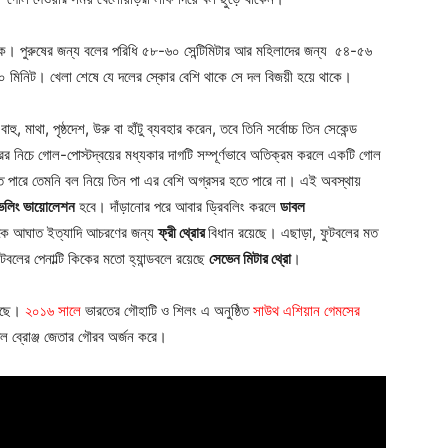
থাকে। পুরুষের জন্য বলের পরিধি ৫৮-৬০ সেন্টিমিটার আর মহিলাদের জন্য ৫৪-৫৬
৭০ মিনিট। খেলা শেষে যে দলের স্কোর বেশি থাকে সে দল বিজয়ী হয়ে থাকে।
হু, মাথা, পৃষ্ঠদেশ, উরু বা হাঁটু ব্যবহার করেন, তবে তিনি সর্বোচ্চ তিন সেকেন্ড
ের নিচে গোল-পোস্টদ্বয়ের মধ্যকার দাগটি সম্পূর্ণভাবে অতিক্রম করলে একটি গোল
াতে পারে তেমনি বল নিয়ে তিন পা এর বেশি অগ্রসর হতে পারে না। এই অবস্থায়
ভেলিং ভায়োলেশন
হবে। দাঁড়ানোর পরে আবার ড্রিবলিং করলে
ডাবল
েকে আঘাত ইত্যাদি আচরণের জন্য
ফ্রী থ্রোর
বিধান রয়েছে। এছাড়া, ফুটবলের মত
টবলের পেনাল্টি কিকের মতো হ্যান্ডবলে রয়েছে
সেভেন মিটার থ্রো
।
য়েছে।
২০১৬ সালে
ভারতের গৌহাটি ও শিলং এ অনুষ্ঠিত
সাউথ এশিয়ান গেমসের
ল দল ব্রোঞ্জ জেতার গৌরব অর্জন করে।