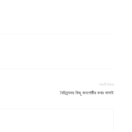
পরবর্তী নিবন্ধ
বৈচিত্র্যময় কিছু জনগোষ্ঠীর কথাঃ মাসাই