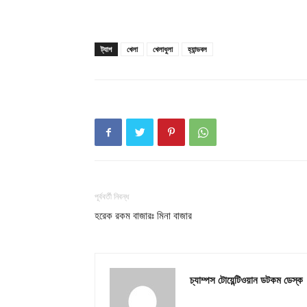
ট্যাগ
খেলা
খেলাধুলা
হ্যান্ডবল
পূর্ববর্তী নিবন্ধ
হরেক রকম বাজারঃ মিনা বাজার
চ্যাম্পস টোয়েন্টিওয়ান ডটকম ডেস্ক