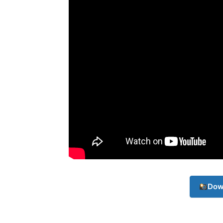
Champ
Dow