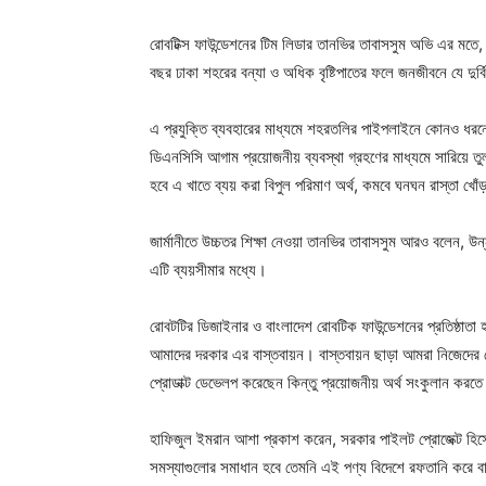
রোবটিক্স ফাউন্ডেশনের টিম লিডার তানভির তাবাসসুম অভি এর মতে,
বছর ঢাকা শহরের বন্যা ও অধিক বৃষ্টিপাতের ফলে জনজীবনে যে দুর্
এ প্রযুক্তি ব্যবহারের মাধ্যমে শহরতলির পাইপলাইনে কোনও ধরন
ডিএনসিসি আগাম প্রয়োজনীয় ব্যবস্থা গ্রহণের মাধ্যমে সারিয়ে তুলত
হবে এ খাতে ব্যয় করা বিপুল পরিমাণ অর্থ, কমবে ঘনঘন রাস্তা খোঁড়
জার্মানীতে উচ্চতর শিক্ষা নেওয়া তানভির তাবাসসুম আরও বলেন, 
এটি ব্যয়সীমার মধ্যে।
রোবটটির ডিজাইনার ও বাংলাদেশ রোবটিক ফাউন্ডেশনের প্রতিষ্ঠাতা
আমাদের দরকার এর বাস্তবায়ন। বাস্তবায়ন ছাড়া আমরা নিজেদের য
প্রোডাক্ট ডেভেলপ করেছেন কিন্তু প্রয়োজনীয় অর্থ সংকুলান করতে
হাফিজুল ইমরান আশা প্রকাশ করেন, সরকার পাইলট প্রোজেক্ট হিসে
সমস্যাগুলোর সমাধান হবে তেমনি এই পণ্য বিদেশে রফতানি করে