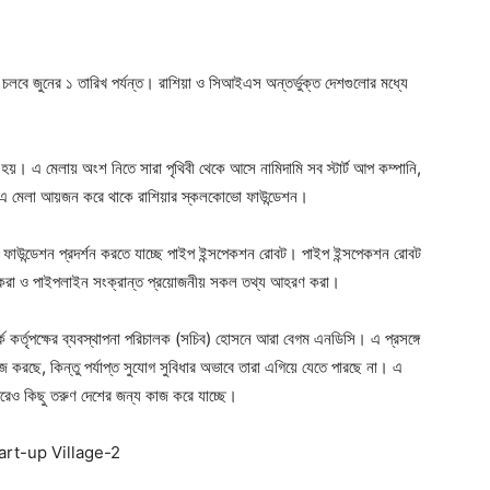
 চলবে জুনের ১ তারিখ পর্যন্ত। রাশিয়া ও সিআইএস অন্তর্ভুক্ত দেশগুলোর মধ্যে
য়। এ মেলায় অংশ নিতে সারা পৃথিবী থেকে আসে নামিদামি সব স্টার্ট আপ কম্পানি,
 চলা এ মেলা আয়জন করে থাকে রাশিয়ার স্কলকোভো ফাউন্ডেশন।
 ফাউন্ডেশন প্রদর্শন করতে যাচ্ছে পাইপ ইন্সপেকশন রোবট। পাইপ ইন্সপেকশন রোবট
ণয় করা ও পাইপলাইন সংক্রান্ত প্রয়োজনীয় সকল তথ্য আহরণ করা।
কর্তৃপক্ষের ব্যবস্থাপনা পরিচালক (সচিব) হোসনে আরা বেগম এনডিসি। এ প্রসঙ্গে
রছে, কিন্তু পর্যাপ্ত সুযোগ সুবিধার অভাবে তারা এগিয়ে যেতে পারছে না। এ
পরেও কিছু তরুণ দেশের জন্য কাজ করে যাচ্ছে।