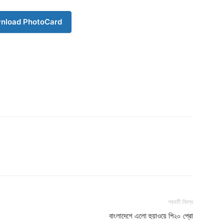
Company
nload PhotoCard
s21
About
Contact us
Subscription Plans
My account
Download PhotoCard
পরবর্তী নিবন্ধ
বাংলাদেশে এলো হুয়াওয়ে পি২০ প্রো