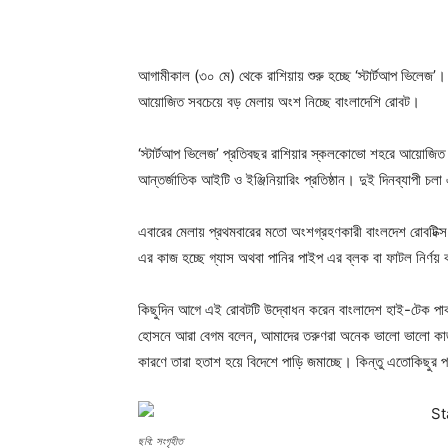
আগামীকাল (৩০ মে) থেকে রাশিয়ায় শুরু হচ্ছে ‘স্টার্টআপ ভিলেজ’।
আয়োজিত সবচেয়ে বড় মেলায় অংশ নিচ্ছে বাংলাদেশি রোবট।
‘স্টার্টআপ ভিলেজ’ প্রতিবছর রাশিয়ার স্কলকোভো শহরে আয়োজিত হ
আন্তর্জাতিক আইটি ও ইঞ্জিনিয়ারিং প্রতিষ্ঠান। দুই দিনব্যাপী
এবারের মেলায় প্রথমবারের মতো অংশগ্রহণকারী বাংলদেশ রোবটিক্স
এর কাজ হচ্ছে গ্যাস অথবা পানির পাইপ এর ব্লক বা ফাটল নির্
কিছুদিন আগে এই রোবটটি উদ্বোধন করেন বাংলাদেশ হাই-টেক পার্ক 
হোসনে আরা বেগম বলেন, আমাদের তরুণরা অনেক ভালো ভালো কাজ ক
কারণে তারা হতাশ হয়ে বিদেশে পাড়ি জমাচ্ছে। কিন্তু এতোকিছুর 
ছবি: সংগৃহীত