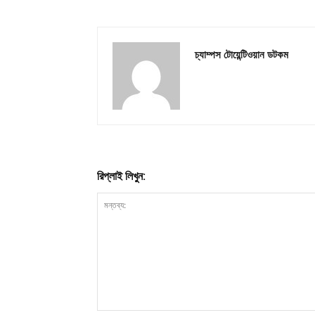
চ্যাম্পস টোয়েন্টিওয়ান ডটকম
রিপ্লাই লিখুন: