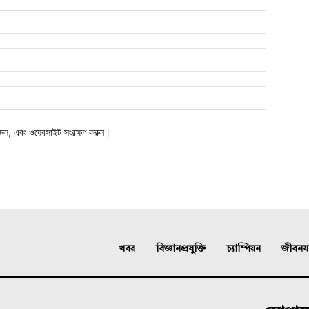
মেল, এবং ওয়েবসাইট সংরক্ষণ করুন।
খবর
বিজ্ঞানপ্রযুক্তি
চ্যাম্পিয়ন
জীবনযাত